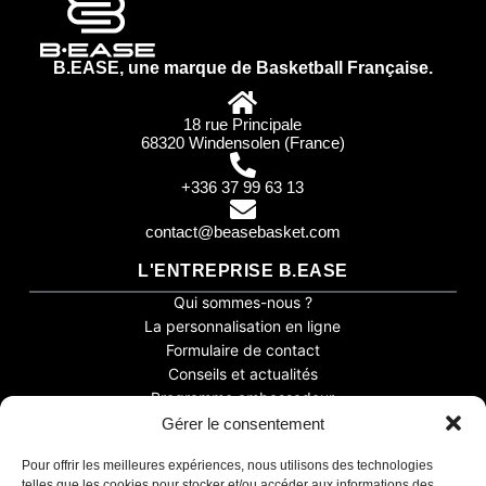
B.EASE, une marque de Basketball Française.
18 rue Principale
68320 Windensolen (France)
+336 37 99 63 13
contact@beasebasket.com
L'ENTREPRISE B.EASE
Qui sommes-nous ?
La personnalisation en ligne
Formulaire de contact
Conseils et actualités
Programme ambassadeur
Gérer le consentement
Assistant B.EASE
PRODUITS
● En ligne
Pour offrir les meilleures expériences, nous utilisons des technologies
Tenue de basket
telles que les cookies pour stocker et/ou accéder aux informations des