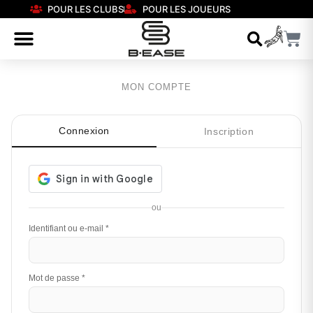
POUR LES CLUBS
POUR LES JOUEURS
MON COMPTE
Connexion
Inscription
ou
Identifiant ou e-mail
*
Mot de passe
*