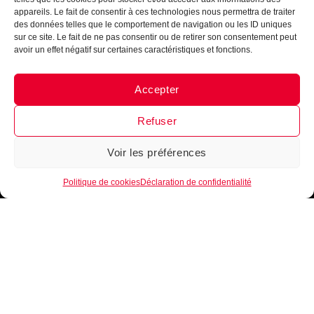
Maillot de basket
appareils. Le fait de consentir à ces technologies nous permettra de traiter
Short de basket
des données telles que le comportement de navigation ou les ID uniques
Sur-maillot
sur ce site. Le fait de ne pas consentir ou de retirer son consentement peut
Autres
avoir un effet négatif sur certaines caractéristiques et fonctions.
Boutique club
Accepter
Messenger
·
Instagram
INFORMATIONS
Guide de tailles
Refuser
Mentions légales
Conditions générales de vente
Voir les préférences
1
Protection de vos données personnelles
Plan du site
Politique de cookies
Déclaration de confidentialité
Copyright ©2021 B.Ease. Tous droits réservés
Ce site est protégé par reCAPTCHA. La
politique de confidentialité
et les
conditions d’utilisation
de Google s’appliquent.