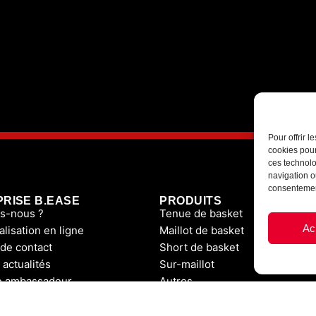
Pour offrir 
cookies pour
ces technolo
navigation ou
consentement
PRISE B.EASE
PRODUITS
s-nous ?
Tenue de basket
Ac
lisation en ligne
Maillot de basket
 de contact
Short de basket
 actualités
Sur-maillot
 ambassadeur
Autres
Boutique club