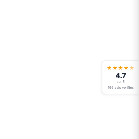
★★★★
★
4.7
sur 5
166 avis vérifiés