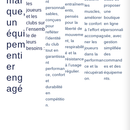
mar
nt
les
entraînem
les
proposer
personnali
que,
joueurs
ents,
muscles,
une
sables,
et les
pensés
améliorer
boutique
un
conçues
pour la
clubs sur
le confort
en ligne
pour
liberté de
l’ensemb
à l’effort et
personnali
équi
refléter
mouveme
le de
accompag
sée, avec
l’identité
nt, la
pem
leurs
ner les
gestion
du club
respirabilit
joueurs
simplifiée
besoins :
tout en
enti
é et la
dans la
des
garantissa
résistance
performan
command
nt
er
à l’usage
ce et la
es et des
performan
régulier.
récupérati
équipeme
eng
ce, confort
on.
nts.
et
agé
durabilité
en
compétitio
n.