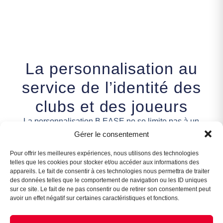
La personnalisation au
service de l’identité des
clubs et des joueurs
La personnalisation B.EASE ne se limite pas à un
Assistant B.EASE
logo :
Gérer le consentement
● En ligne
elle permet de créer
des tenues cohérentes,
Pour offrir les meilleures expériences, nous utilisons des technologies
lisibles et esthétiques
, en accord avec les valeurs
telles que les cookies pour stocker et/ou accéder aux informations des
et l’histoire de chaque structure.
appareils. Le fait de consentir à ces technologies nous permettra de traiter
des données telles que le comportement de navigation ou les ID uniques
Le basketball est un sport d’identité, de collectif et de
sur ce site. Le fait de ne pas consentir ou de retirer son consentement peut
avoir un effet négatif sur certaines caractéristiques et fonctions.
fierté.
C’est pourquoi B.EASE a développé une
expertise
forte en personnalisation
.