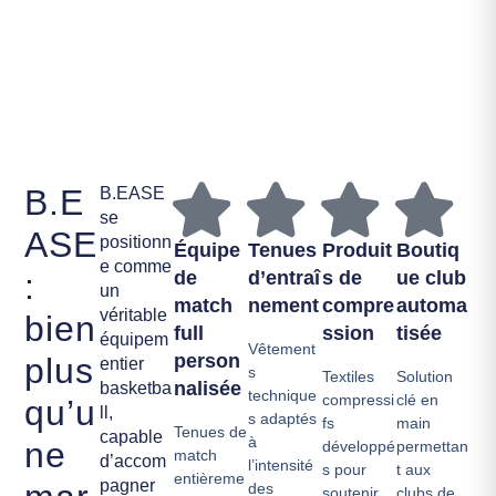
B.E
B.EASE
se
ASE
positionn
Équipe
Tenues
Produit
Boutiq
e comme
:
de
d’entraî
s de
ue club
un
match
nement
compre
automa
véritable
bien
full
ssion
tisée
équipem
Vêtement
person
plus
entier
s
Textiles
Solution
nalisée
basketba
technique
compressi
clé en
qu’u
ll,
s adaptés
fs
main
Tenues de
capable
à
ne
développé
permettan
match
d’accom
l’intensité
s pour
t aux
entièreme
pagner
des
soutenir
clubs de