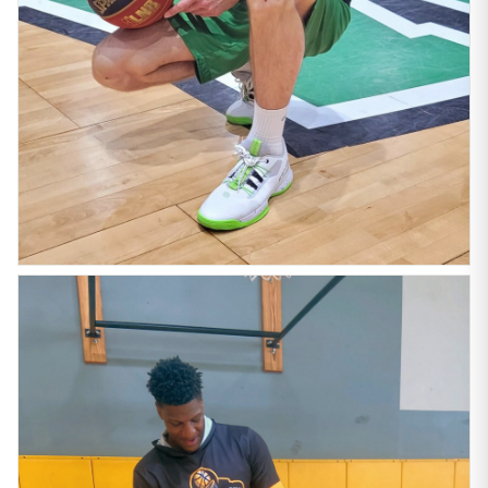
LNB PRO A
THOMAS CORNELY
Joueur professionnel LNB
« Les Suspended Low m’ont accompagné toute la saison.
Légèreté et maintien au rendez-vous. »