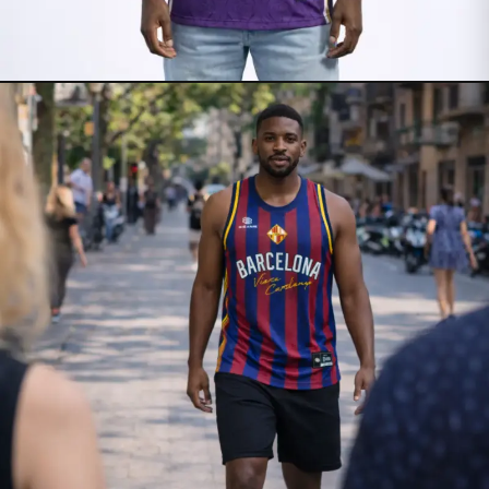
🇪🇸 MADRID
MADRID
Dès 39€
VOIR LE MAILLOT →