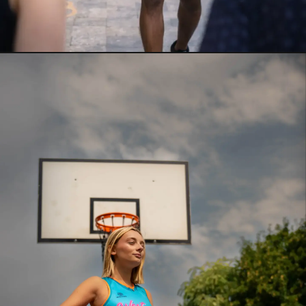
🇪🇸 BARCELONE
BARCELONE
Dès 39€
VOIR LE MAILLOT →