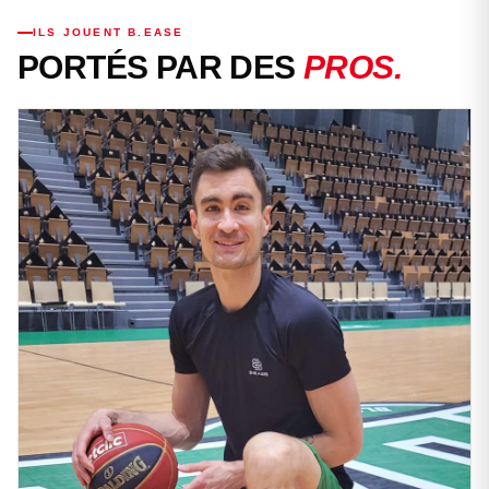
🇺🇸 WEST COAST
WEST COAST
ILS JOUENT B.EASE
PORTÉS PAR DES
PROS.
Dès 39€
VOIR LE MAILLOT →