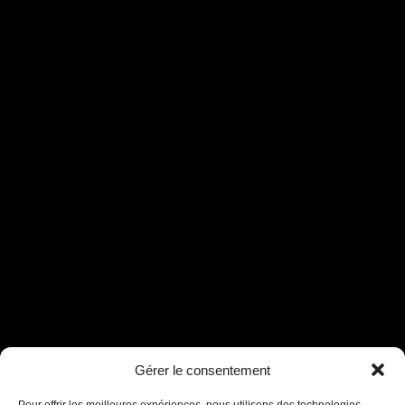
Gérer le consentement
Assistant B.EASE
● En ligne