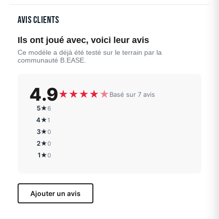
Avis clients
Ils ont joué avec, voici leur avis
Ce modèle a déjà été testé sur le terrain par la
communauté B.EASE.
4.9
★
★
★
★
★
Basé sur 7 avis
5★
6
4★
1
3★
0
2★
0
1★
0
Ajouter un avis