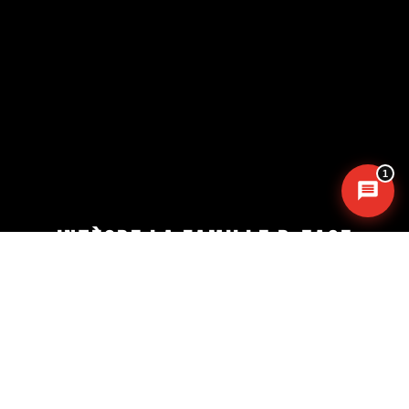
Messenger
·
Instagram
1
INTÈGRE LA FAMILLE B•EASE
Reçois tous les mois, ta newsletter 100 % clubs de
basketball
►
Conseils d’entrainement, exercices,
nouveautés, lancement de produits
!
Inscrits-toi
maintenant !