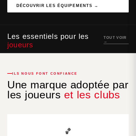
DÉCOUVRIR LES ÉQUIPEMENTS →
Les essentiels pour les
TOUT VOIR
→
joueurs
Chaussures
Compression
Maillots
Accessoires
BASKETBALL · DÈS 59€
TECHNIQUE · DÈS 29€
STREETBALL & TRAINING ·
BALLONS & ÉQUIPEMENT ·
DÈS 39€
DÈS 18€
ILS NOUS FONT CONFIANCE
Une marque adoptée par
les joueurs
et les clubs
🏀