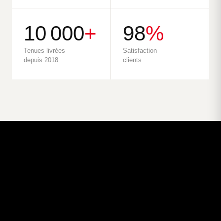
10 000
+
98
%
Tenues livrées
Satisfaction
depuis 2018
clients