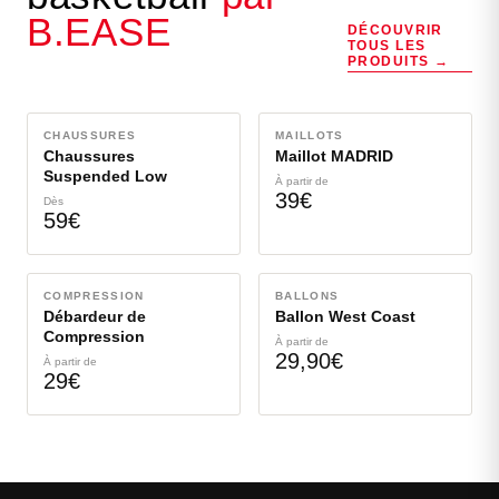
B.EASE
DÉCOUVRIR
TOUS LES
PRODUITS →
CHAUSSURES
PROMOTION
MAILLOTS
BESTSELLER
VOIR LE PRODUIT →
VOIR LE PRODUIT →
Chaussures
Maillot MADRID
Suspended Low
À partir de
39€
Dès
59€
COMPRESSION
BALLONS
NOUVEAU
VOIR LE PRODUIT →
VOIR LE PRODUIT →
Débardeur de
Ballon West Coast
Compression
À partir de
29,90€
À partir de
29€