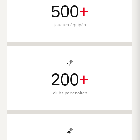
500
+
joueurs équipés
🏀
200
+
clubs partenaires
🏀