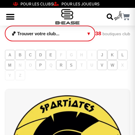
POUR LES CLUBS
POUR LES JOUEURS
38
boutiques club
A
B
C
D
E
F
G
H
I
J
K
L
M
N
O
P
Q
R
S
T
U
V
W
X
Y
Z