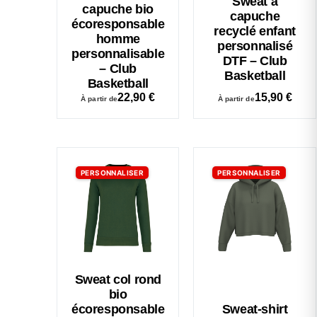
Sweat à
capuche bio
capuche
écoresponsable
recyclé enfant
homme
personnalisé
personnalisable
DTF – Club
– Club
Basketball
Basketball
22,90
€
15,90
€
À partir de
À partir de
PERSONNALISER
PERSONNALISER
Sweat col rond
bio
écoresponsable
Sweat-shirt