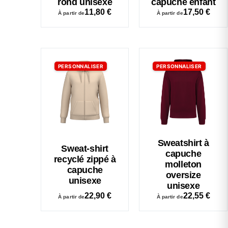
rond unisexe
capuche enfant
11,80
€
17,50
€
À partir de
À partir de
PERSONNALISER
PERSONNALISER
Sweatshirt à
Sweat-shirt
capuche
recyclé zippé à
molleton
capuche
oversize
unisexe
unisexe
22,90
€
22,55
€
À partir de
À partir de