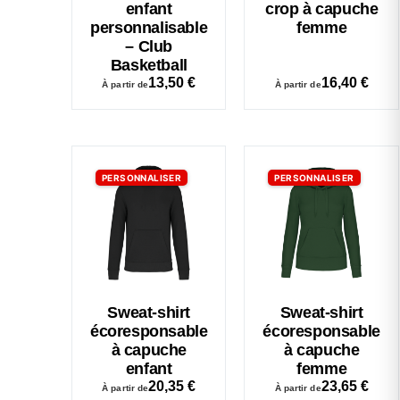
enfant
crop à capuche
personnalisable
femme
– Club
Basketball
13,50
€
16,40
€
À partir de
À partir de
PERSONNALISER
PERSONNALISER
Sweat-shirt
Sweat-shirt
écoresponsable
écoresponsable
à capuche
à capuche
enfant
femme
20,35
€
23,65
€
À partir de
À partir de