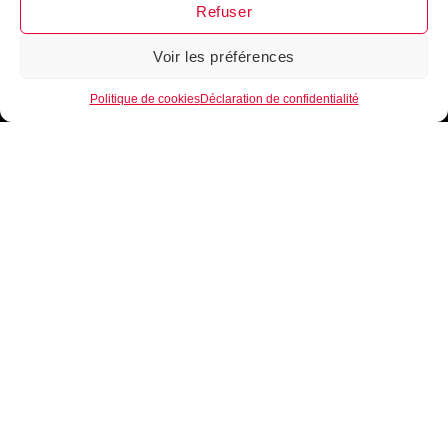
Refuser
Voir les préférences
1
FILTRER
Politique de cookies
Déclaration de confidentialité
B.EASE, une marque de Basketball Française.
18 rue Principale
×
Filtres
68320 Windensolen (France)
+336 37 99 63 13
PRIX UNITAIRE (QTÉ 1)
contact@beasebasket.com
L'ENTREPRISE B.EASE
Qui sommes-nous ?