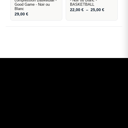
compression Basketball -
- Noir ou Blanc -
Good Game - Noir ou
BASKETBALL
Blanc
22,00
€
–
25,00
€
29,00
€