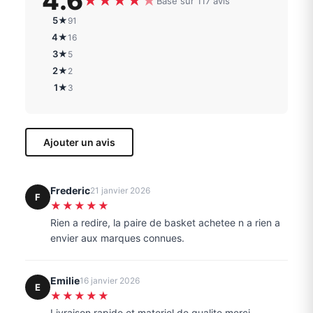
4.6
★
★
★
★
★
Basé sur 117 avis
5★
91
4★
16
3★
5
2★
2
1★
3
Ajouter un avis
Frederic
21 janvier 2026
F
★★★★★
Rien a redire, la paire de basket achetee n a rien a
envier aux marques connues.
Emilie
16 janvier 2026
E
★★★★★
Livraison rapide et materiel de qualite merci