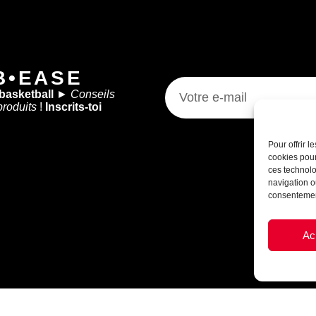
B•EASE
 basketball
►
Conseils
produits
!
Inscrits-toi
Pour offrir 
cookies pour
ces technolo
navigation ou
consentement
Ac