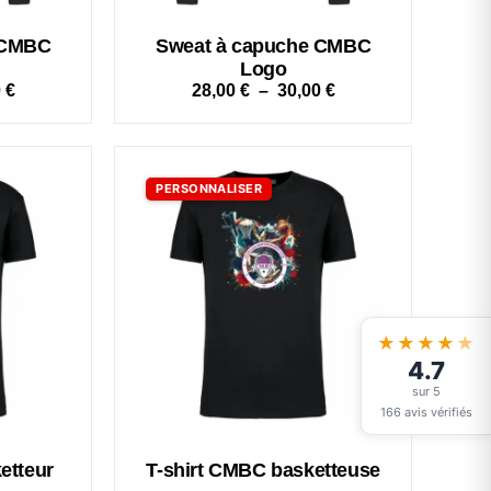
 CMBC
Sweat à capuche CMBC
Logo
0
€
28,00
€
–
30,00
€
PERSONNALISER
★★★★
★
4.7
sur 5
166 avis vérifiés
etteur
T-shirt CMBC basketteuse