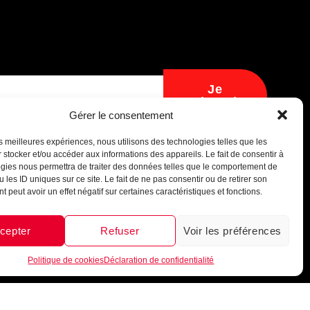
Assistant B.EASE
● En ligne
Je
m'inscris
Gérer le consentement
les meilleures expériences, nous utilisons des technologies telles que les
 stocker et/ou accéder aux informations des appareils. Le fait de consentir à
gies nous permettra de traiter des données telles que le comportement de
Messenger
·
Instagram
 les ID uniques sur ce site. Le fait de ne pas consentir ou de retirer son
 peut avoir un effet négatif sur certaines caractéristiques et fonctions.
cepter
Refuser
Voir les préférences
1
Politique de cookies
Déclaration de confidentialité