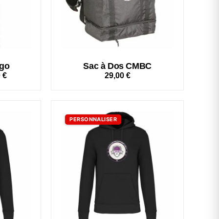
go
Sac à Dos CMBC
0
€
29,00
€
PERSONNALISER