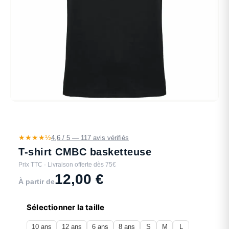
★★★★½
4,6 / 5 — 117 avis vérifiés
T-shirt CMBC basketteuse
Prix TTC · Livraison offerte dès 75€
12,00
€
À partir de
Sélectionner la taille
10 ans
12 ans
6 ans
8 ans
S
M
L