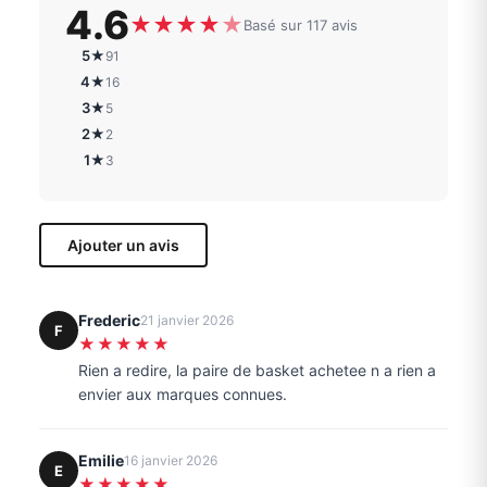
4.6
★
★
★
★
★
Basé sur 117 avis
5★
91
4★
16
3★
5
2★
2
1★
3
Ajouter un avis
Frederic
21 janvier 2026
F
★★★★★
Rien a redire, la paire de basket achetee n a rien a
envier aux marques connues.
Emilie
16 janvier 2026
E
★★★★★