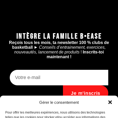
INTÈGRE LA FAMILLE B•EASE
Reçois tous les mois, ta newsletter 100 % clubs de
basketball
►
Conseils d’entrainement, exercices,
nouveautés, lancement de produits
!
Inscrits-toi
maintenant !
Je m'inscris
Assistant B.EASE
Gérer le consentement
● En ligne
Pour offrir les meilleures expériences, nous utilisons des technologies
telles que les cookies pour stocker et/ou accéder aux informations des