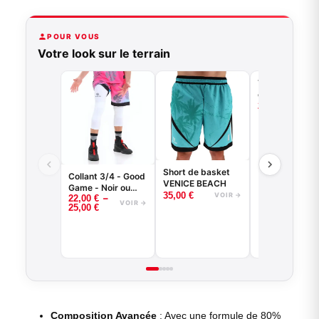
POUR VOUS
Votre look sur le terrain
T-shirt de
compression
basketball - 
29,00
€
VO
Game - Noir o
Blanc
Short de basket
Collant 3/4 - Good
VENICE BEACH
Game - Noir ou
35,00
€
VOIR →
–
22,00
€
Blanc -
VOIR →
25,00
€
BASKETBALL
Composition Avancée
: Avec une formule de 80%