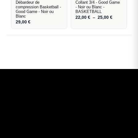
Débardeur de
Collant 3/4 - Good Game
compression Basketball -
- Noir ou Blanc -
Good Game - Noir ou
BASKETBALL
Blanc
22,00
€
–
25,00
€
29,00
€