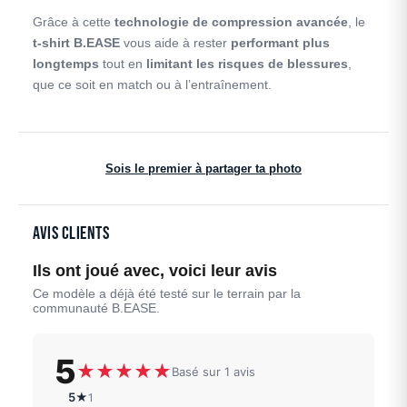
Grâce à cette
technologie de compression avancée
, le
t-shirt B.EASE
vous aide à rester
performant plus
longtemps
tout en
limitant les risques de blessures
,
que ce soit en match ou à l’entraînement.
Sois le premier à partager ta photo
Avis clients
Ils ont joué avec, voici leur avis
Ce modèle a déjà été testé sur le terrain par la
communauté B.EASE.
5
★
★
★
★
★
Basé sur 1 avis
5★
1