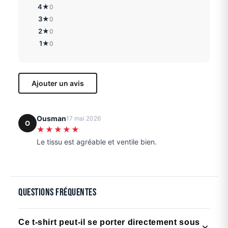
4★
0
3★
0
2★
0
1★
0
Ajouter un avis
Ousman
17 mai 2026
O
★★★★★
Le tissu est agréable et ventile bien.
Questions fréquentes
Ce t-shirt peut-il se porter directement sous