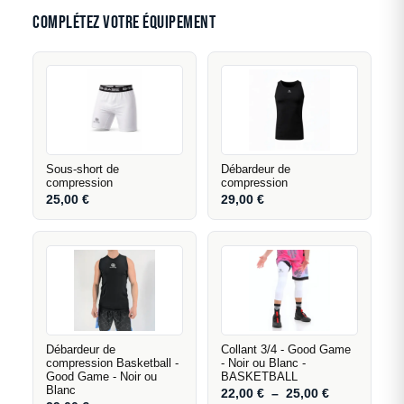
complète B.EASE en étant associé au short de la
respecter vos échéances de compétition.
Complétez votre équipement
même collection, avec des options de
personnalisation identiques pour garantir un rendu
homogène sur le terrain. Contactez notre équipe
pour composer votre kit complet.
Sous-short de
Débardeur de
compression
compression
25,00
€
29,00
€
Débardeur de
Collant 3/4 - Good Game
compression Basketball -
- Noir ou Blanc -
Good Game - Noir ou
BASKETBALL
Blanc
22,00
€
–
25,00
€