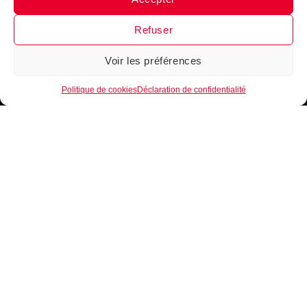
Messenger
·
Instagram
Refuser
Voir les préférences
1
Politique de cookies
Déclaration de confidentialité
INTÈGRE LA FAMILLE B•EASE
Reçois tous les mois, ta newsletter 100 % clubs de
basketball
►
Conseils d’entrainement, exercices,
nouveautés, lancement de produits
!
Inscrits-toi
maintenant !