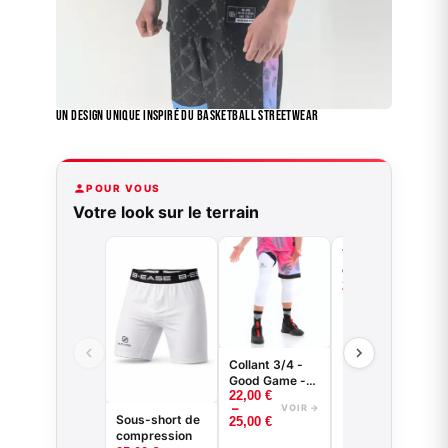
Un Design Unique Inspiré du Basketball Streetwear
POUR VOUS
Votre look sur le terrain
T-shirt de
compression
basketball -
29,00
€
VOIR →
Good Game -
Noir ou Blanc
Collant 3/4 -
Good Game -
22,00
€
Noir ou Blanc -
–
VOIR →
BASKETBALL
Sous-short de
25,00
€
compression