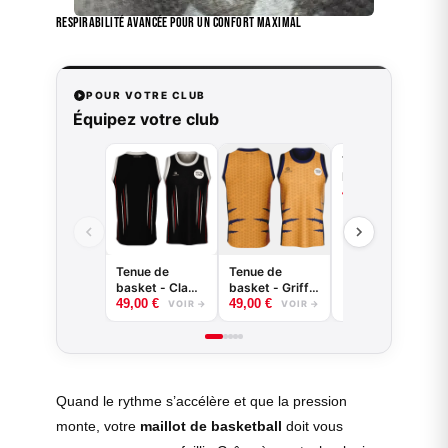
Respirabilité avancée pour un confort maximal
POUR VOTRE CLUB
Équipez votre club
Tenue de
basket -
Splash -
49,00
€
VOIR →
B.EASE
Tenue de
Tenue de
basket - Claw -
basket - Griffe
B.EASE
- B.EASE
49,00
€
49,00
€
VOIR →
VOIR →
Quand le rythme s’accélère et que la pression
monte, votre
maillot de basketball
doit vous