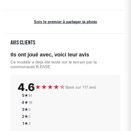
Sois le premier à partager ta photo
Avis clients
Ils ont joué avec, voici leur avis
Ce modèle a déjà été testé sur le terrain par la
communauté B.EASE.
4.6
★
★
★
★
★
Basé sur 117 avis
5★
91
4★
16
3★
5
2★
2
1★
3