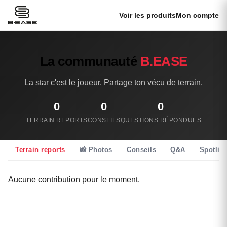
Voir les produits
Mon compte
La communauté
B.EASE
La star c'est le joueur. Partage ton vécu de terrain.
0
0
0
TERRAIN REPORTS
CONSEILS
QUESTIONS RÉPONDUES
Terrain reports
📸 Photos
Conseils
Q&A
Spotlig
Aucune contribution pour le moment.