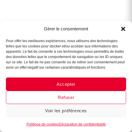
Gérer le consentement
Pour offrir les meilleures expériences, nous utilisons des technologies
telles que les cookies pour stocker et/ou accéder aux informations des
© 2026
B.EASE
— Tous droits réservés
appareils. Le fait de consentir à ces technologies nous permettra de traiter
des données telles que le comportement de navigation ou les ID uniques
sur ce site. Le fait de ne pas consentir ou de retirer son consentement peut
Ce site est protégé par reCAPTCHA. La
politique de confidentialité
et les
avoir un effet négatif sur certaines caractéristiques et fonctions.
conditions d’utilisation
de Google s’appliquent.
Accepter
Refuser
Voir les préférences
Partager mon vécu
Politique de cookies
Déclaration de confidentialité