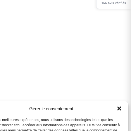
166 avis vérifiés
Assistant B.EASE
● En ligne
Gérer le consentement
les meilleures expériences, nous utilisons des technologies telles que les
 stocker et/ou accéder aux informations des appareils. Le fait de consentir à
gies nous permettra de traiter des données telles que le comportement de