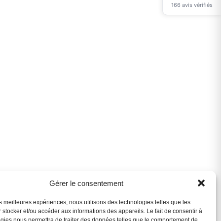
166 avis vérifiés
Assistant B.EASE
● En ligne
Gérer le consentement
les meilleures expériences, nous utilisons des technologies telles que les
 stocker et/ou accéder aux informations des appareils. Le fait de consentir à
gies nous permettra de traiter des données telles que le comportement de