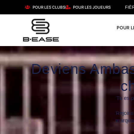
POUR LES CLUBS
POUR LES JOUEURS
FIÈ
POUR L
Deviens Ambas
c
Tu es p
Rejoin
marque 