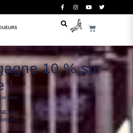
JOUEURS
gagne 10 % sur
 !
ux faire
ASE
, une
ket peut