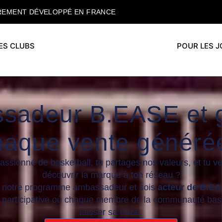
REMENT DÉVELOPPÉ EN FRANCE
ES CLUBS
POUR LES 
sadeur B.EASE et 
haque vente générée
assionné de basketball, tu partages nos valeurs, et tu ve
découvrir la marque à ton réseau ?
s notre programme ambassadeur et sois
acteur de B.E
participative où chaque membre de la communauté bas
laisser sa trace.