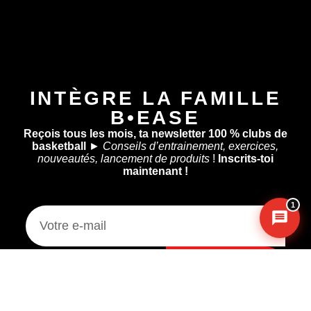
Assistant B.EASE
● En ligne
INTÈGRE LA FAMILLE
B•EASE
Reçois tous les mois, ta newsletter 100 % clubs de
Messenger
·
Instagram
basketball
►
Conseils d’entrainement, exercices,
nouveautés, lancement de produits
!
Inscrits-toi
maintenant !
1
Je m'inscris