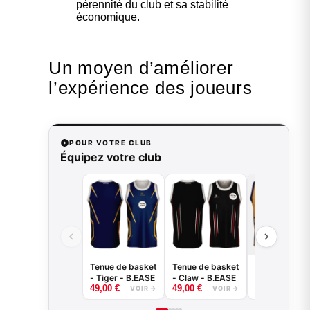
pérennité du club et sa stabilité
économique.
Un moyen d’améliorer
l’expérience des joueurs
POUR VOTRE CLUB
Équipez votre club
Tenue de basket
Tenue de basket
Tenue de bas
- Tiger - B.EASE
- Claw - B.EASE
- Griffe - B.E
49,00
€
49,00
€
49,00
€
VOIR →
VOIR →
VOI