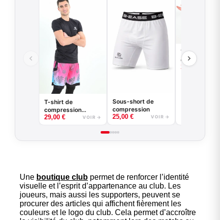
T-shirt
compression 
35,00
€
manches lon
basketball -
Game - Noir 
Blanc
Sous-short de
T-shirt de
compression
compression
25,00
€
29,00
€
basketball - Good
VOIR →
VOIR →
Game - Noir ou
Blanc
Une
boutique club
permet de renforcer l’identité
visuelle et l’esprit d’appartenance au club. Les
joueurs, mais aussi les supporters, peuvent se
procurer des articles qui affichent fièrement les
couleurs et le logo du club. Cela permet d’accroître