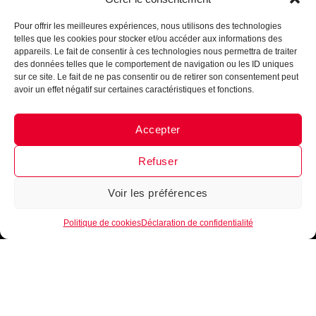
Assistant B.EASE
● En ligne
Pour offrir les meilleures expériences, nous utilisons des technologies
INTÈGRE LA FAMILLE
telles que les cookies pour stocker et/ou accéder aux informations des
B•EASE
appareils. Le fait de consentir à ces technologies nous permettra de traiter
des données telles que le comportement de navigation ou les ID uniques
Reçois tous les mois, ta newsletter 100 % clubs de
sur ce site. Le fait de ne pas consentir ou de retirer son consentement peut
basketball
►
Conseils d’entrainement, exercices,
avoir un effet négatif sur certaines caractéristiques et fonctions.
nouveautés, lancement de produits
!
Inscrits-toi
maintenant !
Accepter
Messenger
·
Instagram
Refuser
Voir les préférences
1
Je m'inscris
Politique de cookies
Déclaration de confidentialité