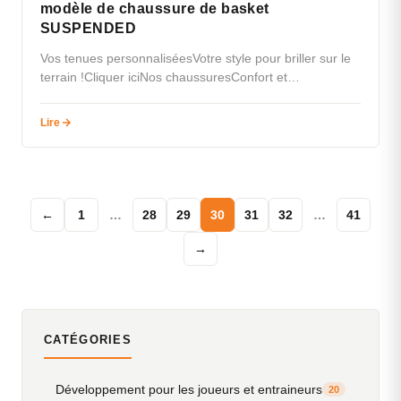
modèle de chaussure de basket
SUSPENDED
Vos tenues personnaliséesVotre style pour briller sur le
terrain !Cliquer iciNos chaussuresConfort et
performance à prix accessible.Cliquez iciTextile pour
les…
Lire
←
1
…
28
29
30
31
32
…
41
→
CATÉGORIES
Développement pour les joueurs et entraineurs
20