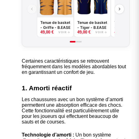
Tenue de basket
Tenue de basket
Tenue de bas
- Griffe - B.EASE
- Tiger - B.EASE
- Splash -
49,00
€
49,00
€
49,00
€
B.EASE
VOIR →
VOIR →
VOI
Certaines caractéristiques se retrouvent
fréquemment dans les modèles abordables tout
en garantissant un confort de jeu.
1. Amorti réactif
Les chaussures avec un bon système d’amorti
permettent une absorption efficace des chocs.
Cette fonctionnalité est particulièrement utile
pour les joueurs qui effectuent beaucoup de
sauts et de courses.
Technologie d’amorti :
Un bon système