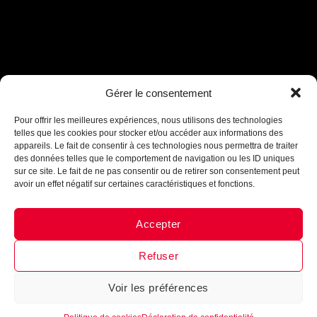
Gérer le consentement
Assistant B.EASE
● En ligne
Pour offrir les meilleures expériences, nous utilisons des technologies
telles que les cookies pour stocker et/ou accéder aux informations des
appareils. Le fait de consentir à ces technologies nous permettra de traiter
des données telles que le comportement de navigation ou les ID uniques
sur ce site. Le fait de ne pas consentir ou de retirer son consentement peut
avoir un effet négatif sur certaines caractéristiques et fonctions.
Accepter
Messenger
·
Instagram
INTÈGRE LA FAMILLE
B•EASE
Refuser
Reçois tous les mois, ta newsletter 100 % clubs de
Voir les préférences
basketball
►
Conseils d’entrainement, exercices,
1
nouveautés, lancement de produits
!
Inscrits-toi
maintenant !