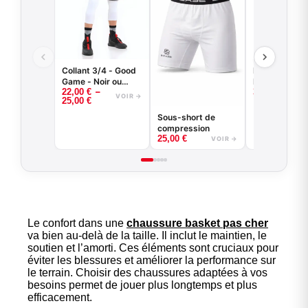
Collant 3/4 - Good
Kit entraineme
Game - Noir ou
Maillot révers
–
22,00
€
35,00
€
Blanc -
short
VOIR →
25,00
€
BASKETBALL
Sous-short de
compression
25,00
€
VOIR →
Le confort dans une
chaussure basket pas cher
va bien au-delà de la taille. Il inclut le maintien, le
soutien et l’amorti. Ces éléments sont cruciaux pour
éviter les blessures et améliorer la performance sur
le terrain. Choisir des chaussures adaptées à vos
besoins permet de jouer plus longtemps et plus
efficacement.