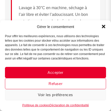
Lavage à 30°C en machine, séchage à
l’air libre et éviter l’adoucissant. Un bon
entretien prolonge la durée de vie du
Gérer le consentement
Assistant B.EASE
produit et garantit un maximum d’hygiène
● En ligne
et de confort pour chaque utilisation.
Pour offrir les meilleures expériences, nous utilisons des technologies
telles que les cookies pour stocker et/ou accéder aux informations des
appareils. Le fait de consentir à ces technologies nous permettra de traiter
des données telles que le comportement de navigation ou les ID uniques
sur ce site. Le fait de ne pas consentir ou de retirer son consentement peut
Quels sont les risques d’une
avoir un effet négatif sur certaines caractéristiques et fonctions.
compression trop serrée ?
Accepter
Une compression excessive peut freiner
Messenger
·
Instagram
la circulation ou comprimer les nerfs. Il est
Refuser
donc primordial de suivre le guide des
tailles B.EASE et, en cas de doute, de
Voir les préférences
1
consulter votre coach ou un professionnel
Politique de cookies
Déclaration de confidentialité
de santé.