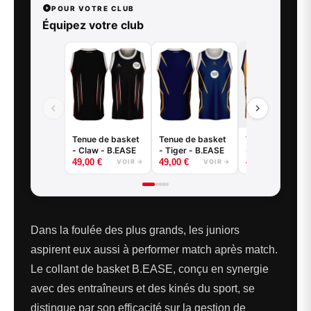
POUR VOTRE CLUB
Équipez votre club
Tenue de basket
Tenue de basket
Tenue de baske
- Claw - B.EASE
- Tiger - B.EASE
- Griffe - B.EAS
49,00
€
49,00
€
49,00
€
VOIR →
VOIR →
VOIR
Dans la foulée des plus grands, les juniors
aspirent eux aussi à performer match après match.
Le collant de basket B.EASE, conçu en synergie
avec des entraîneurs et des kinés du sport, se
distingue par son efficacité sur la gestion de