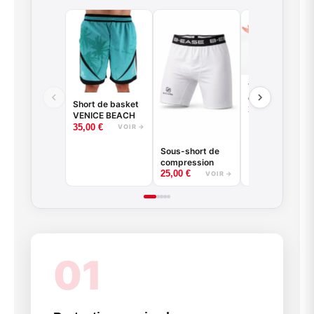
T-shirt
compression à
Short de basket
manches longu
35,00
€
VOIR
VENICE BEACH
basketball -
35,00
€
VOIR →
Good Game -
Noir ou Blanc
Sous-short de
compression
25,00
€
VOIR →
01