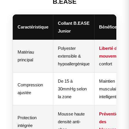
B.EASE
Collant B.EASE
Caractéristique
Bénéfice clé
Junior
Polyester
Liberté de
Matériau
extensible &
mouvement
,
principal
hypoallergénique
confort
De 15 à
Maintien
Compression
30mmHg selon
musculaire
ajustée
la zone
intelligent
Mousse haute
Prévention
Protection
densité anti-
des
intégrée