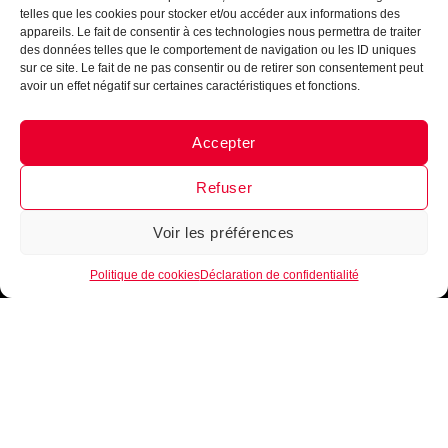
INTÈGRE LA FAMILLE
telles que les cookies pour stocker et/ou accéder aux informations des
B•EASE
appareils. Le fait de consentir à ces technologies nous permettra de traiter
des données telles que le comportement de navigation ou les ID uniques
Reçois tous les mois, ta newsletter 100 % clubs de
sur ce site. Le fait de ne pas consentir ou de retirer son consentement peut
basketball
►
Conseils d’entrainement, exercices,
avoir un effet négatif sur certaines caractéristiques et fonctions.
nouveautés, lancement de produits
!
Inscrits-toi
maintenant !
Accepter
Messenger
·
Instagram
Refuser
Voir les préférences
1
Je m'inscris
Politique de cookies
Déclaration de confidentialité