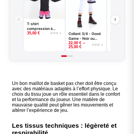
T-shirt
compression à
35,00
€
manches longues
VOIR →
Collant 3/4 - Good
Kit entraineme
basketball - Good
Game - Noir ou
Maillot révers
–
Game - Noir ou
22,00
€
35,00
€
Blanc -
short
VOIR →
25,00
€
Blanc
BASKETBALL
Un bon maillot de basket pas cher doit être conçu
avec des matériaux adaptés à l’effort physique. Le
choix du tissu joue un rôle essentiel dans le confort
et la performance du joueur. Une matière de
mauvaise qualité peut gêner les mouvements et
altérer l’expérience de jeu.
Les tissus techniques : légèreté et
respirabilité