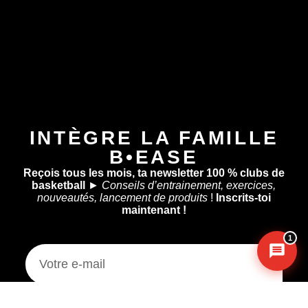
Assistant B.EASE
● En ligne
INTÈGRE LA FAMILLE
B•EASE
Reçois tous les mois, ta newsletter 100 % clubs de
Messenger
·
Instagram
basketball
►
Conseils d’entrainement, exercices,
nouveautés, lancement de produits
!
Inscrits-toi
maintenant !
1
Je m'inscris