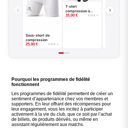
T-shirt
compression à
35,00
€
manches longues
VOIR →
Kit entraineme
basketball - Good
Maillot révers
Game - Noir ou
35,00
€
short
Blanc
Sous-short de
compression
25,00
€
VOIR →
Pourquoi les programmes de fidélité
fonctionnent
Les programmes de fidélité permettent de créer un
sentiment d’appartenance chez vos membres et
supporters. En leur offrant des récompenses pour
leur engagement, vous les incitez à participer
activement à la vie du club, que ce soit par l’achat
de billets, de produits dérivés, ou même en
assistant régulièrement aux matchs.