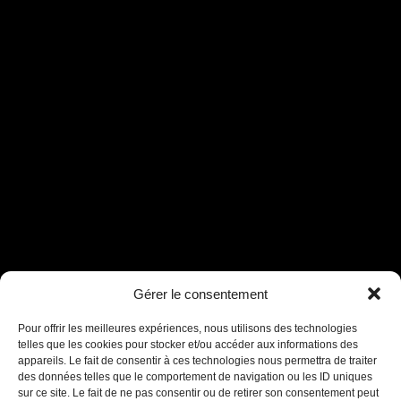
Assistant B.EASE
Gérer le consentement
● En ligne
Pour offrir les meilleures expériences, nous utilisons des technologies
telles que les cookies pour stocker et/ou accéder aux informations des
appareils. Le fait de consentir à ces technologies nous permettra de traiter
des données telles que le comportement de navigation ou les ID uniques
sur ce site. Le fait de ne pas consentir ou de retirer son consentement peut