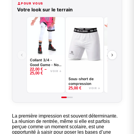
POUR VOUS
Votre look sur le terrain
T-shirt
compression à
Collant 3/4 -
35,00
€
manches longu
VOI
Good Game - Noir
basketball - G
–
22,00
€
ou Blanc -
Game - Noir ou
VOIR →
25,00
€
BASKETBALL
Blanc
Sous-short de
compression
25,00
€
VOIR →
La première impression est souvent déterminante.
La réunion de rentrée, même si elle est parfois
perçue comme un moment scolaire, est une
opportunité à saisir pour poser les bases d’une