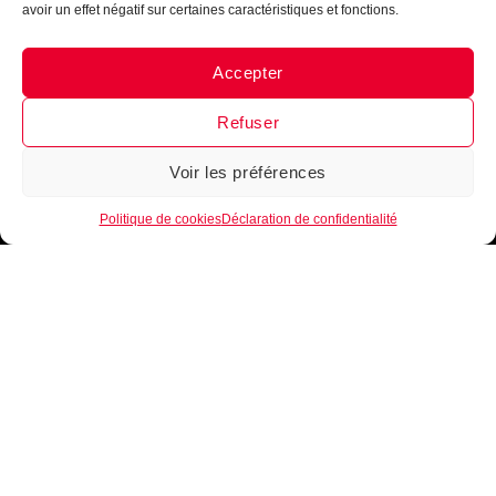
avoir un effet négatif sur certaines caractéristiques et fonctions.
Accepter
Messenger
·
Instagram
Refuser
Voir les préférences
1
Politique de cookies
Déclaration de confidentialité
INTÈGRE LA FAMILLE
B•EASE
Reçois tous les mois, ta newsletter 100 % clubs de
basketball
►
Conseils d’entrainement, exercices,
nouveautés, lancement de produits
!
Inscrits-toi
maintenant !