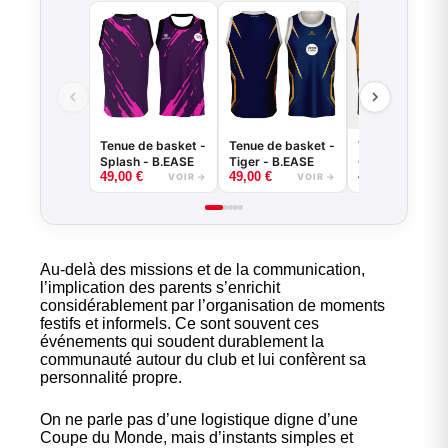
Tenue de basket -
Tenue de basket -
Tenue de baske
Splash - B.EASE
Tiger - B.EASE
Griffe - B.EASE
49,00
€
49,00
€
49,00
€
VOIR →
VOIR →
VOI
Au-delà des missions et de la communication,
l’implication des parents s’enrichit
considérablement par l’organisation de moments
festifs et informels. Ce sont souvent ces
événements qui soudent durablement la
communauté autour du club et lui confèrent sa
personnalité propre.
On ne parle pas d’une logistique digne d’une
Coupe du Monde, mais d’instants simples et