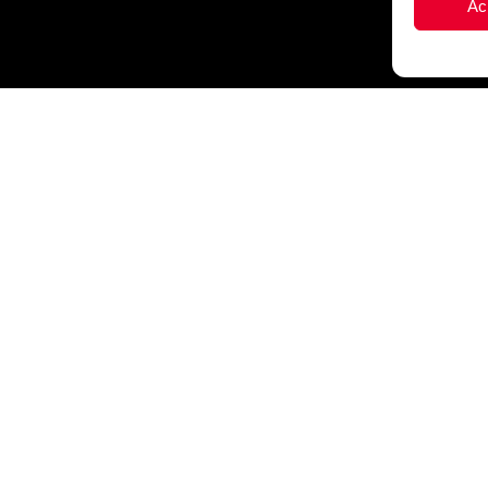
Ac
PRISE B.EASE
PRODUITS
s-nous ?
Tenue de basket