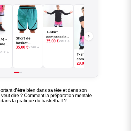
Kit
entrainement
35,00
€
: Maillot
VOIR →
réversible +
short
T-shirt
compression
Short de
3/4 -
35,00
€
à manches
VOIR →
basket
me -
longues
35,00
€
VENICE
VOIR →
Blanc
basketball -
BEACH
OIR →
T-shirt de
Good Game -
BALL
compression
Noir ou Blanc
29,00
€
basketball -
VOIR →
Good Game -
Noir ou Blanc
le pour les
ketteurs
portant d’être bien dans sa tête et dans son
a veut dire ? Comment la préparation mentale
dans la pratique du basketball ?
yle sur et en dehors des
terrains