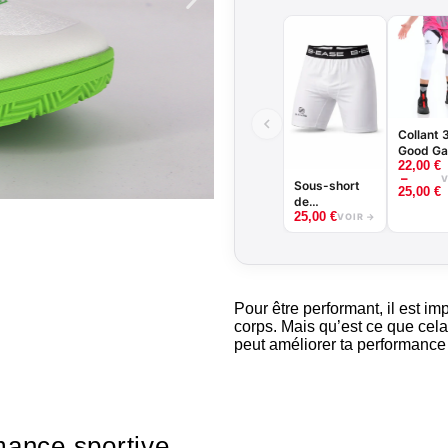
Collant 
Good Ga
22,00
€
Noir ou 
–
V
-
Sous-short
25,00
€
BASKET
de
25,00
€
compression
VOIR →
Texti
bas
Pour être performant, il est im
corps. Mais qu’est ce que cel
peut améliorer ta performance 
Soigne ton st
rmance sportive.