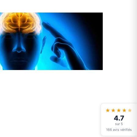
Cliquer ici
★★★★
★
4.7
sur 5
166 avis vérifiés