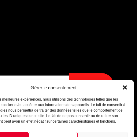
Assistant B.EASE
● En ligne
Je
m'inscris
Gérer le consentement
les meilleures expériences, nous utilisons des technologies telles que les
 stocker et/ou accéder aux informations des appareils. Le fait de consentir à
gies nous permettra de traiter des données telles que le comportement de
Messenger
·
Instagram
 les ID uniques sur ce site. Le fait de ne pas consentir ou de retirer son
 peut avoir un effet négatif sur certaines caractéristiques et fonctions.