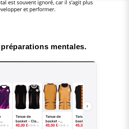
l est souvent ignoré, car il s’agit plus
évelopper et performer.
 préparations mentales.
Tenue de
basket - Path
49,00
€
- B.EASE
VOIR →
e
Tenue de
Tenue de
Tenue de
basket - Claw
basket -
basket - Half
49,00
€
49,00
€
49,00
€
- B.EASE
Griffe -
- B.EASE
OIR →
VOIR →
VOIR →
VOIR →