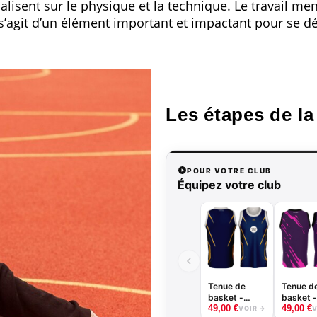
isent sur le physique et la technique. Le travail menta
 s’agit d’un élément important et impactant pour se d
Les étapes de la
POUR VOTRE CLUB
Équipez votre club
Tenue de
Tenue d
basket -
basket -
49,00
€
49,00
€
Tiger -
Splash -
VOIR →
V