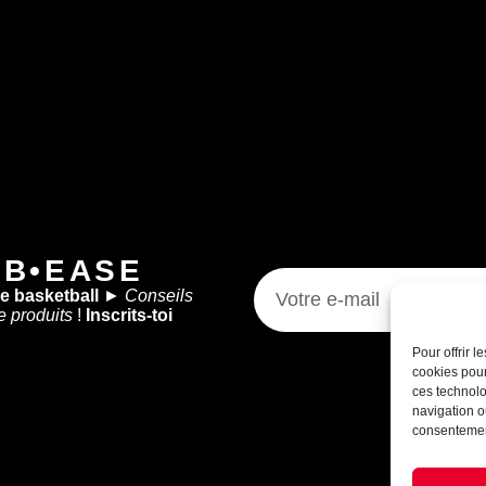
 B•EASE
de basketball
►
Conseils
e produits
!
Inscrits-toi
Pour offrir 
cookies pour
ces technolo
navigation ou
consentement