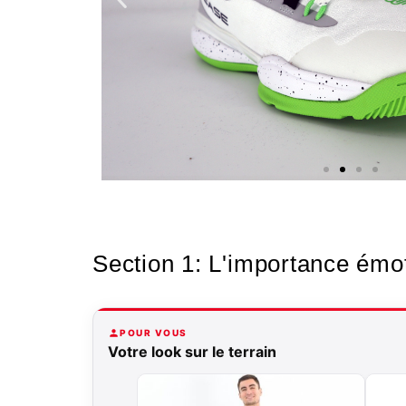
Nos
Section 1: L'importance émot
chaussures
Confort et performance à
POUR VOUS
prix accessible.
Votre look sur le terrain
Cliquez ici