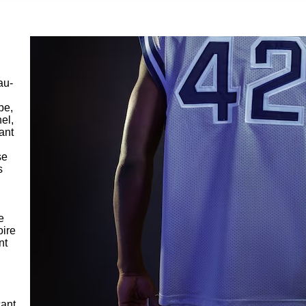
au-
pe,
el,
ant
se
s
e
oire
nt
çant