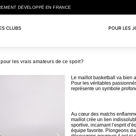
REMENT DÉVELOPPÉ EN FRANCE
ES CLUBS
POUR LES 
 pour les vrais amateurs de ce sport?
Le maillot basketball va bien 
Pour les véritables passionné
représente un symbole profond 
Au cœur des matchs enflammés
maillot crée un lien indissol
sportive, incarnant l’esprit d’
équipe favorite. Plongeons dan
découvrons pourquoi il est si 