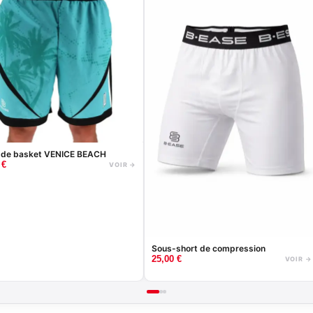
 de basket VENICE BEACH
0
€
VOIR →
Sous-short de compression
25,00
€
VOIR →