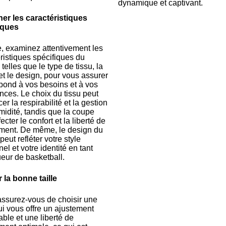
dynamique et captivant.
er les caractéristiques
iques
, examinez attentivement les
ristiques spécifiques du
 telles que le type de tissu, la
t le design, pour vous assurer
épond à vos besoins et à vos
nces. Le choix du tissu peut
cer la respirabilité et la gestion
midité, tandis que la coupe
ecter le confort et la liberté de
ent. De même, le design du
 peut refléter votre style
el et votre identité en tant
eur de basketball.
 la bonne taille
assurez-vous de choisir une
qui vous offre un ajustement
able et une liberté de