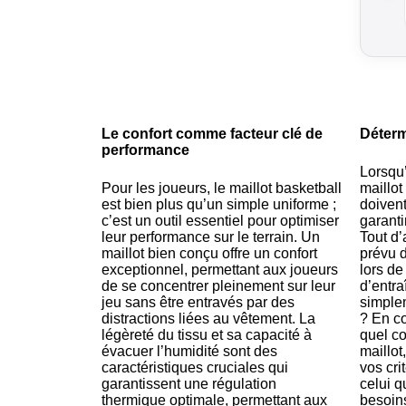
Le confort comme facteur clé de
Déterm
performance
Lorsqu’
Pour les joueurs, le maillot basketball
maillot
est bien plus qu’un simple uniforme ;
doivent
c’est un outil essentiel pour optimiser
garanti
leur performance sur le terrain. Un
Tout d’
maillot bien conçu offre un confort
prévu du
exceptionnel, permettant aux joueurs
lors de
de se concentrer pleinement sur leur
d’entra
jeu sans être entravés par des
simplem
distractions liées au vêtement. La
? En c
légèreté du tissu et sa capacité à
quel co
évacuer l’humidité sont des
maillot
caractéristiques cruciales qui
vos cri
garantissent une régulation
celui q
thermique optimale, permettant aux
besoins