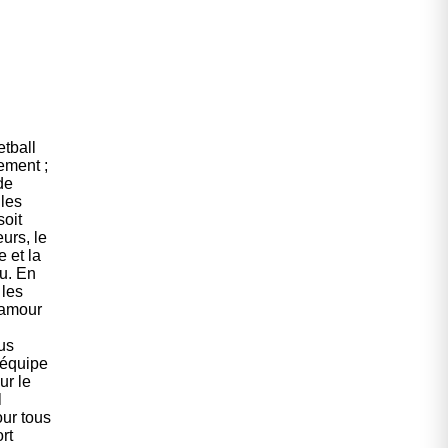
etball
ement ;
de
les
soit
urs, le
e et la
u. En
 les
l’amour
us
 équipe
ur le
l
ur tous
rt