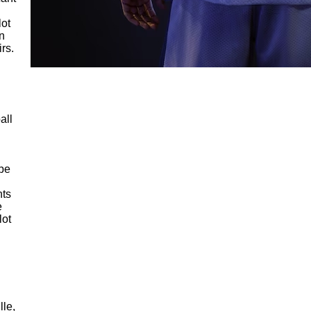
lot
n
rs.
all
ipe
nts
e
lot
lle,