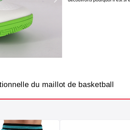
Texti
ionnelle du maillot de basketball
bas
Soigne ton st