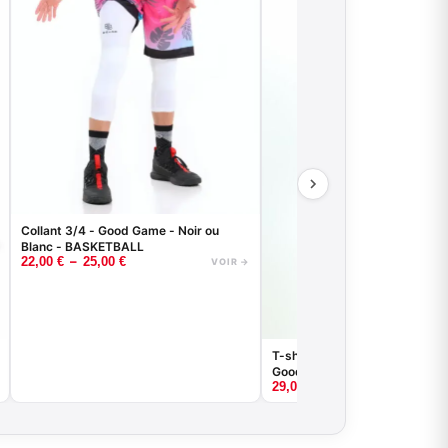
Collant 3/4 - Good Game - Noir ou
Blanc - BASKETBALL
–
22,00
€
25,00
€
VOIR →
T-shirt de compression basket
Good Game - Noir ou Blanc
29,00
€