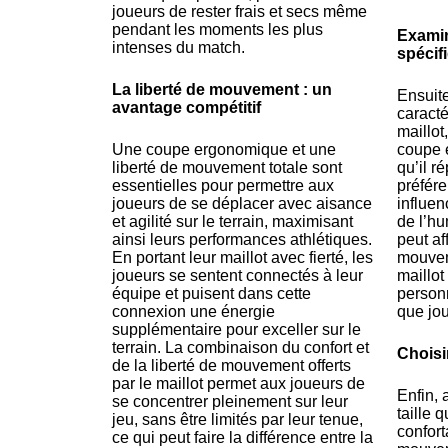
joueurs de rester frais et secs même
pendant les moments les plus
Examin
intenses du match.
spécif
La liberté de mouvement : un
Ensuite
avantage compétitif
caracté
maillot,
Une coupe ergonomique et une
coupe e
liberté de mouvement totale sont
qu’il r
essentielles pour permettre aux
préfére
joueurs de se déplacer avec aisance
influen
et agilité sur le terrain, maximisant
de l’hu
ainsi leurs performances athlétiques.
peut aff
En portant leur maillot avec fierté, les
mouvem
joueurs se sentent connectés à leur
maillot
équipe et puisent dans cette
personn
connexion une énergie
que jou
supplémentaire pour exceller sur le
terrain. La combinaison du confort et
Choisir
de la liberté de mouvement offerts
par le maillot permet aux joueurs de
Enfin, 
se concentrer pleinement sur leur
taille 
jeu, sans être limités par leur tenue,
confort
ce qui peut faire la différence entre la