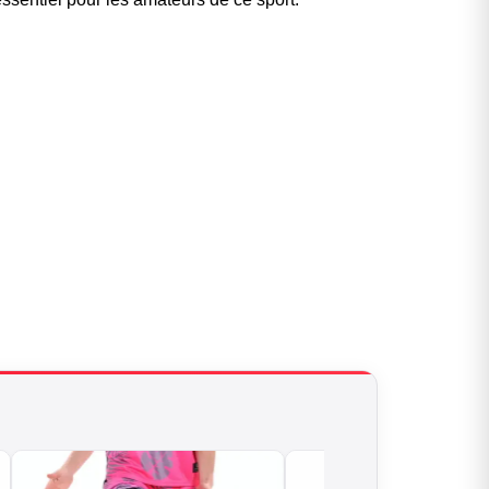
le pour les
ketteurs
yle sur et en dehors des
terrains
Cliquer ici