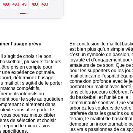
u
u
u
u
49,00
49,00
€
49,00
€
49,00
€
49,00
€
49,00
€
€
n
n
n
n
n
n
VOIR →
VOIR →
VOIR →
VOIR →
VOIR →
VOIR →
e
e
e
e
u
u
u
u
u
u
d
d
d
d
e
e
e
e
e
e
e
e
e
e
d
d
d
d
d
d
b
b
b
b
e
e
e
e
e
e
a
a
a
a
b
b
b
b
b
b
s
s
s
s
a
a
a
a
a
a
k
k
k
k
s
s
s
s
s
s
e
e
e
e
k
k
k
k
k
k
t
t
t
t
iner l’usage prévu
En conclusion, le maillot bask
e
e
e
e
e
e
-
-
-
-
est bien plus qu’un simple vêt
t
t
t
t
t
t
R
D
P
V
c’est un symbole de passion, 
il s’agit de choisir le bon
-
-
-
-
-
-
o
o
a
ic
loyauté et d’engagement pour 
 basketball, plusieurs facteurs
S
G
T
C
W
E
u
w
t
e
amateurs de ce sport. Que ce 
p
ri
i
la
a
a
 être pris en compte pour
n
n
h
-
pour les supporters ou les joue
la
ff
g
w
v
g
d
-
-
B
r une expérience optimale.
maillot incarne l’esprit d’équip
s
e
e
-
e
le
e
B
B
.E
abord, déterminez l’usage
h
-
r
B
-
-
connexion profonde avec le je
d
.E
.E
A
 maillot : s’agit-il de le porter
-
B
-
.E
B
B
-
A
A
S
portant leur maillot avec fierté,
 matchs compétitifs,
B
.E
B
A
.E
.E
B
S
S
E
fans et les joueurs célèbrent 
înements intensifs ou
.E
A
.E
S
A
A
.E
E
E
du basketball et l’unité de la
ent pour le style au quotidien
A
S
A
E
S
S
A
communauté sportive. Que vo
omprenant clairement dans
S
E
S
E
E
S
arboriez les couleurs de votre
E
E
ntexte vous allez porter le
E
préférée dans les gradins ou s
, vous pourrez mieux cibler
terrain, le maillot de basketbal
tères de sélection et choisir
demeure un incontournable po
ui répond le mieux à vos
les vrais passionnés de ce spo
 spécifiques.