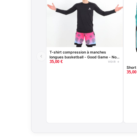
T-shirt compression à manches
longues basketball - Good Game - Noir
35,00
€
ou Blanc
VOIR →
Short
35,0