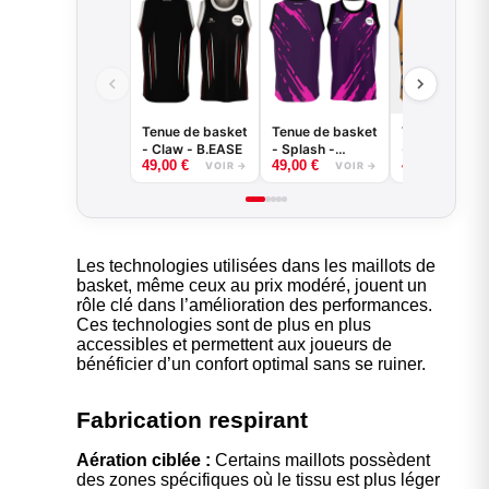
Tenue de basket
Tenue de basket
Tenue de bas
- Claw - B.EASE
- Splash -
- Griffe - B.E
49,00
€
49,00
€
49,00
€
B.EASE
VOIR →
VOIR →
VOI
Les technologies utilisées dans les maillots de
basket, même ceux au prix modéré, jouent un
rôle clé dans l’amélioration des performances.
Ces technologies sont de plus en plus
accessibles et permettent aux joueurs de
bénéficier d’un confort optimal sans se ruiner.
Fabrication respirant
Aération ciblée :
Certains maillots possèdent
des zones spécifiques où le tissu est plus léger