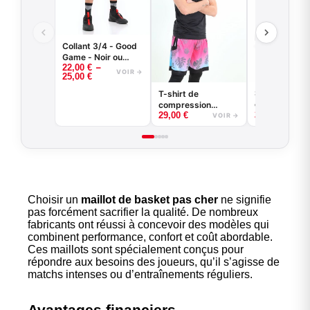
Collant 3/4 - Good
Game - Noir ou
–
22,00
€
Blanc -
VOIR →
25,00
€
BASKETBALL
Sous-short d
T-shirt de
compression
compression
25,00
€
29,00
€
basketball - Good
VOIR →
Game - Noir ou
Blanc
Choisir un
maillot de basket pas cher
ne signifie
pas forcément sacrifier la qualité. De nombreux
fabricants ont réussi à concevoir des modèles qui
combinent performance, confort et coût abordable.
Ces maillots sont spécialement conçus pour
répondre aux besoins des joueurs, qu’il s’agisse de
matchs intenses ou d’entraînements réguliers.
Avantages financiers