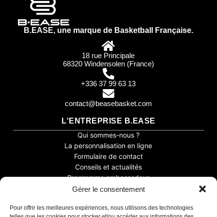
B.EASE, une marque de Basketball Française.
18 rue Principale
68320 Windensolen (France)
+336 37 99 63 13
contact@beasebasket.com
L'ENTREPRISE B.EASE
Qui sommes-nous ?
La personnalisation en ligne
Formulaire de contact
Conseils et actualités
Programme ambassadeur
Gérer le consentement
Assistant B.EASE
PRODUITS
● En ligne
Pour offrir les meilleures expériences, nous utilisons des technologies
Tenue de basket
telles que les cookies pour stocker et/ou accéder aux informations des