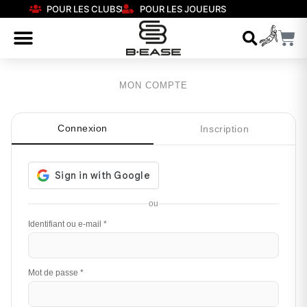
POUR LES CLUBS
POUR LES JOUEURS
MON COMPTE
Connexion
Inscription
ou
Identifiant ou e-mail
*
Mot de passe
*