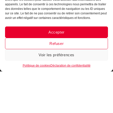
Maillot de basket
appareils. Le fait de consentir à ces technologies nous permettra de traiter
Short de basket
des données telles que le comportement de navigation ou les ID uniques
Sur-maillot
sur ce site. Le fait de ne pas consentir ou de retirer son consentement peut
Autres
avoir un effet négatif sur certaines caractéristiques et fonctions.
Boutique club
Accepter
Messenger
·
Instagram
INFORMATIONS
Guide de tailles
Refuser
Mentions légales
Conditions générales de vente
Voir les préférences
1
Protection de vos données personnelles
Plan du site
Politique de cookies
Déclaration de confidentialité
Copyright ©2021 B.Ease. Tous droits réservés
Ce site est protégé par reCAPTCHA. La
politique de confidentialité
et les
conditions d’utilisation
de Google s’appliquent.