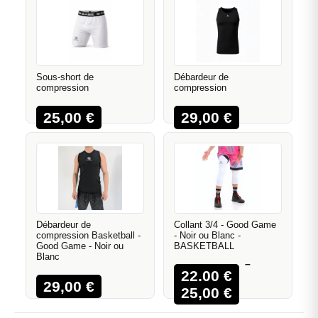
s'écoulent rapidement.
Sous-short de
Débardeur de
compression
compression
25,00
€
29,00
€
Débardeur de
Collant 3/4 - Good Game
compression Basketball -
- Noir ou Blanc -
Good Game - Noir ou
BASKETBALL
Blanc
–
22,00
€
29,00
€
25,00
€