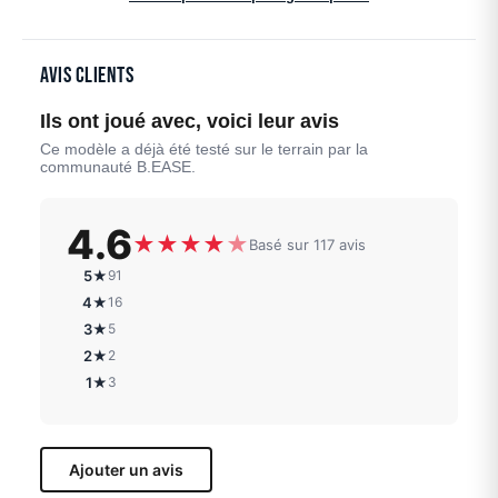
Avis clients
Ils ont joué avec, voici leur avis
Ce modèle a déjà été testé sur le terrain par la
communauté B.EASE.
4.6
★
★
★
★
★
Basé sur 117 avis
5★
91
4★
16
3★
5
2★
2
1★
3
Ajouter un avis