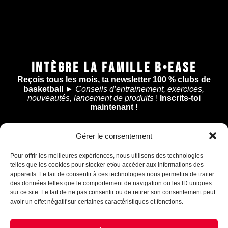
INTÈGRE LA FAMILLE B•EASE
Reçois tous les mois, ta newsletter 100 % clubs de
basketball
►
Conseils d’entrainement, exercices,
nouveautés, lancement de produits
!
Inscrits-toi
maintenant !
Gérer le consentement
Assistant B.EASE
● En ligne
Pour offrir les meilleures expériences, nous utilisons des technologies
telles que les cookies pour stocker et/ou accéder aux informations des
appareils. Le fait de consentir à ces technologies nous permettra de traiter
Je m'inscris
des données telles que le comportement de navigation ou les ID uniques
sur ce site. Le fait de ne pas consentir ou de retirer son consentement peut
avoir un effet négatif sur certaines caractéristiques et fonctions.