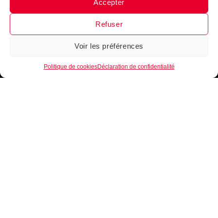
Accepter
Messenger
·
Instagram
Refuser
Voir les préférences
1
Politique de cookies
Déclaration de confidentialité