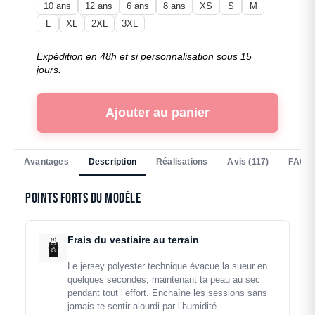
10 ans
12 ans
6 ans
8 ans
XS
S
M
L
XL
2XL
3XL
Expédition en 48h et si personnalisation sous 15
jours.
Ajouter au panier
Avantages
Description
Réalisations
Avis (117)
FAQ
Points forts du modèle
Frais du vestiaire au terrain
Le jersey polyester technique évacue la sueur en
quelques secondes, maintenant ta peau au sec
pendant tout l’effort. Enchaîne les sessions sans
jamais te sentir alourdi par l’humidité.