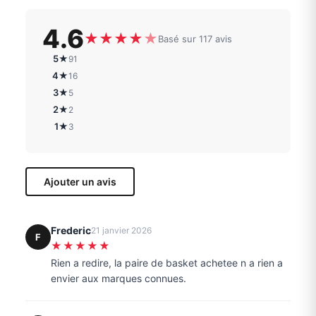
4.6
★
★
★
★
★
Basé sur 117 avis
5★
91
4★
16
3★
5
2★
2
1★
3
Ajouter un avis
Frederic
21 janvier 2026
F
★★★★★
Rien a redire, la paire de basket achetee n a rien a
envier aux marques connues.