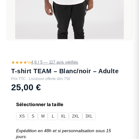
★★★★½
4,6 / 5 — 117 avis vérifiés
T-shirt TEAM – Blanc/noir – Adulte
Prix TTC · Livraison offerte dès 75€
25,00
€
Sélectionner la taille
XS
S
M
L
XL
2XL
3XL
Expédition en 48h et si personnalisation sous 15
jours.