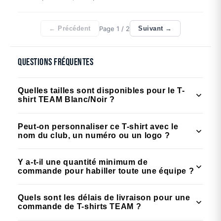
Page
1
/ 2
← Précédent
Suivant →
Questions fréquentes
Quelles tailles sont disponibles pour le T-
shirt TEAM Blanc/Noir ?
Le T-shirt TEAM est disponible en 7 tailles adulte :
Peut-on personnaliser ce T-shirt avec le
XS, S, M, L, XL, 2XL et 3XL. Cette amplitude de
nom du club, un numéro ou un logo ?
tailles permet d'équiper l'ensemble d'un effectif, des
Oui, le T-shirt TEAM est conçu pour recevoir une
jeunes adultes aux gabarits plus imposants.
Y a-t-il une quantité minimum de
personnalisation (flocage nom, numéro, logo de
commande pour habiller toute une équipe ?
club). Contactez B.EASE directement pour connaître
Une commande minimum peut s'appliquer pour les
les options de marquage disponibles et les tarifs
Quels sont les délais de livraison pour une
commandes avec personnalisation. Rapprochez-
associés selon les quantités.
commande de T-shirts TEAM ?
vous de l'équipe B.EASE pour obtenir une offre