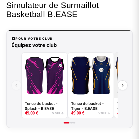
Simulateur de Surmaillot
Basketball B.EASE
POUR VOTRE CLUB
Équipez votre club
Tenue de basket -
Tenue de basket -
Tenue de ba
Splash - B.EASE
Tiger - B.EASE
Griffe - B.
49,00
€
49,00
€
49,00
€
VOIR →
VOIR →