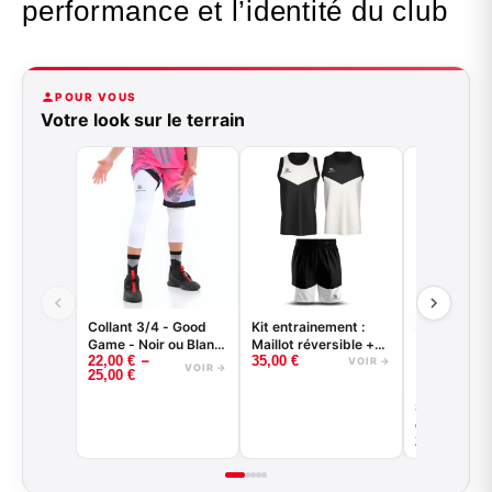
performance et l’identité du club
POUR VOUS
Votre look sur le terrain
Collant 3/4 - Good
Kit entrainement :
Game - Noir ou Blanc
Maillot réversible +
–
22,00
€
35,00
€
- BASKETBALL
short
VOIR →
VOIR →
25,00
€
Sous-short
compressio
25,00
€