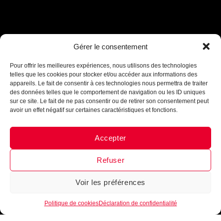
Assistant B.EASE
Gérer le consentement
● En ligne
Pour offrir les meilleures expériences, nous utilisons des technologies
telles que les cookies pour stocker et/ou accéder aux informations des
appareils. Le fait de consentir à ces technologies nous permettra de traiter
des données telles que le comportement de navigation ou les ID uniques
sur ce site. Le fait de ne pas consentir ou de retirer son consentement peut
avoir un effet négatif sur certaines caractéristiques et fonctions.
Accepter
Messenger
·
Instagram
Refuser
INTÈGRE LA FAMILLE
Voir les préférences
1
B•EASE
Politique de cookies
Déclaration de confidentialité
Reçois tous les mois, ta newsletter 100 % clubs de
basketball
►
Conseils d’entrainement, exercices,