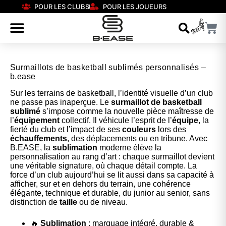
POUR LES CLUBS
POUR LES JOUEURS
Surmaillots de basketball sublimés personnalisés –
b.ease
Sur les terrains de basketball, l’identité visuelle d’un club
ne passe pas inaperçue. Le
surmaillot de basketball
sublimé
s’impose comme la nouvelle pièce maîtresse de
l’
équipement
collectif. Il véhicule l’esprit de l’
équipe
, la
fierté du club et l’impact de ses
couleurs
lors des
échauffements
, des déplacements ou en tribune. Avec
B.EASE, la
sublimation
moderne élève la
personnalisation au rang d’art : chaque surmaillot devient
une véritable signature, où chaque détail compte. La
force d’un club aujourd’hui se lit aussi dans sa capacité à
afficher, sur et en dehors du terrain, une cohérence
élégante, technique et durable, du junior au senior, sans
distinction de
taille
ou de niveau.
🔥
Sublimation
: marquage intégré, durable &