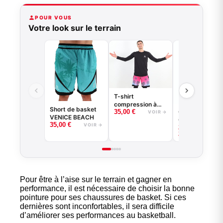
POUR VOUS
Votre look sur le terrain
T-shirt
compression à
Short de basket
Collant 3/4 -
35,00
€
manches longues
VOIR →
VENICE BEACH
Good Game - N
basketball - Good
35,00
€
VOIR →
–
22,00
€
ou Blanc -
Game - Noir ou
VOI
25,00
€
BASKETBALL
Blanc
Pour être à l’aise sur le terrain et gagner en
performance, il est nécessaire de choisir la bonne
pointure pour ses
chaussures de basket
. Si ces
dernières sont inconfortables, il sera difficile
d’améliorer ses performances au basketball.