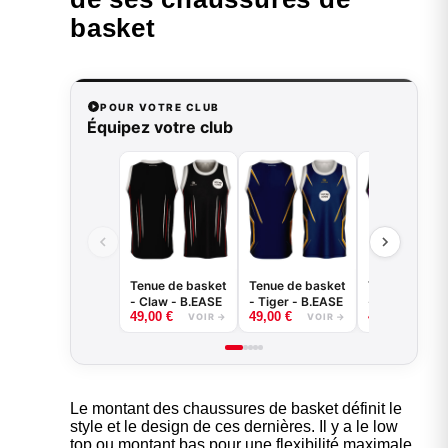
basket
POUR VOTRE CLUB
Équipez votre club
Tenue de basket
Tenue de basket
Tenue de bas
- Claw - B.EASE
- Tiger - B.EASE
- Splash -
49,00
€
49,00
€
49,00
€
B.EASE
VOIR →
VOIR →
VOI
Le montant des chaussures de basket définit le
style et le design de ces dernières. Il y a le low
top ou montant bas pour une flexibilité maximale.