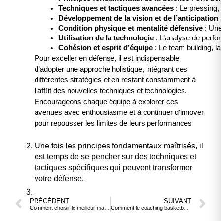
Techniques et tactiques avancées
 : Le pressing,
Développement de la vision et de l’anticipation
Condition physique et mentalité défensive
 : Un
Utilisation de la technologie
 : L’analyse de perf
Cohésion et esprit d’équipe
 : Le team building, l
Pour exceller en défense, il est indispensable
d’adopter une approche holistique, intégrant ces
différentes stratégies et en restant constamment à
l’affût des nouvelles techniques et technologies.
Encourageons chaque équipe à explorer ces
avenues avec enthousiasme et à continuer d’innover
pour repousser les limites de leurs performances
Une fois les principes fondamentaux maîtrisés, il
est temps de se pencher sur des techniques et
tactiques spécifiques qui peuvent transformer
votre défense.
PRÉCÉDENT
SUIVANT
Comment choisir le meilleur maillot basket pour votre prochain défi sur le parquet?
Comment le coaching basketball influence-t-il la stratégie de jeu ?