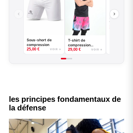
Short de bas
VENICE BEA
35,00
€
Sous-short de
T-shirt de
compression
compression
25,00
€
29,00
€
basketball - Good
VOIR →
VOIR →
Game - Noir ou
Blanc
les principes fondamentaux de
la défense