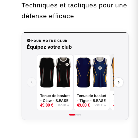
Techniques et tactiques pour une
défense efficace
POUR VOTRE CLUB
Équipez votre club
Tenue de basket
Tenue de basket
Tenue de bas
- Claw - B.EASE
- Tiger - B.EASE
- Griffe - B.E
49,00
€
49,00
€
49,00
€
VOIR →
VOIR →
VOI