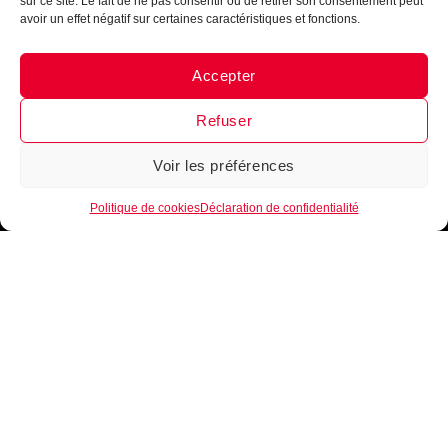
sur ce site. Le fait de ne pas consentir ou de retirer son consentement peut
nouveautés, lancement de produits
!
Inscrits-toi
avoir un effet négatif sur certaines caractéristiques et fonctions.
maintenant !
Accepter
Messenger
·
Instagram
Refuser
Voir les préférences
Je m'inscris
1
Politique de cookies
Déclaration de confidentialité