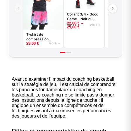
T-shirt
compression 
35,00
€
manches lon
Collant 3/4 - Good
basketball -
Game - Noir ou
–
Game - Noir 
22,00
€
Blanc -
VOIR →
25,00
€
Blanc
BASKETBALL
T-shirt de
compression
29,00
€
basketball - Good
VOIR →
Game - Noir ou
Blanc
Avant d’examiner l’impact du
coaching basketball
sur la stratégie de jeu, il est crucial de comprendre
les principes fondamentaux du coaching en
basketball. Le coaching ne se limite pas à donner
des instructions depuis la ligne de touche ; il
englobe un ensemble de compétences et de
techniques visant à maximiser les performances
des joueurs et de l’équipe.
Rôles et responsabilités du coach