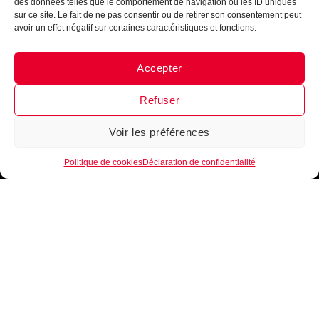
des données telles que le comportement de navigation ou les ID uniques
sur ce site. Le fait de ne pas consentir ou de retirer son consentement peut
avoir un effet négatif sur certaines caractéristiques et fonctions.
Accepter
Messenger
·
Instagram
Refuser
Voir les préférences
1
Politique de cookies
Déclaration de confidentialité