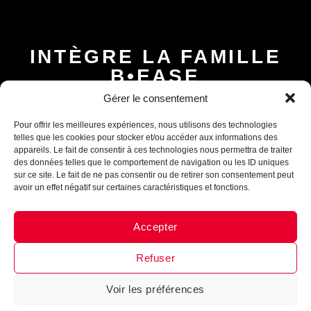
INTÈGRE LA FAMILLE
B•EASE
Assistant B.EASE
Reçois tous les mois, ta newsletter 100 % clubs de
Gérer le consentement
● En ligne
basketball
►
Conseils d’entrainement, exercices,
nouveautés, lancement de produits
!
Inscrits-toi
Pour offrir les meilleures expériences, nous utilisons des technologies
maintenant !
telles que les cookies pour stocker et/ou accéder aux informations des
appareils. Le fait de consentir à ces technologies nous permettra de traiter
des données telles que le comportement de navigation ou les ID uniques
sur ce site. Le fait de ne pas consentir ou de retirer son consentement peut
avoir un effet négatif sur certaines caractéristiques et fonctions.
Je m'inscris
Accepter
Messenger
·
Instagram
Refuser
Voir les préférences
1