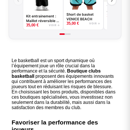
T-shirt
compression 
Short de basket
35,00
€
manches lon
Kit entrainement :
VENICE BEACH
basketball -
Maillot réversible +
35,00
€
VOIR →
Game - Noir 
35,00
€
short
VOIR →
Blanc
Le basketball est un sport dynamique où
l’équipement joue un rôle crucial dans la
performance et la sécurité.
Boutique clubs
basketball
proposent des équipements innovants
qui contribuent à améliorer les performances des
joueurs tout en réduisant les risques de blessure.
En choisissant les bons produits, disponibles dans
ces boutiques spécialisées, vous investissez non
seulement dans la durabilité, mais aussi dans la
satisfaction des membres du club.
Favoriser la performance des
joueurs