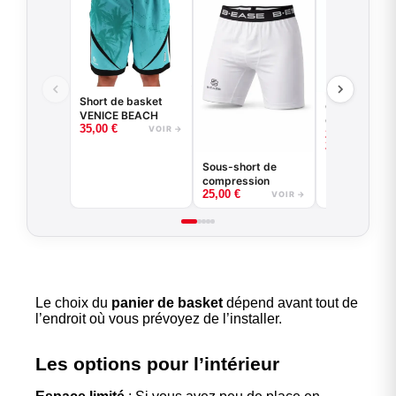
Short de basket
Collant 3/4 -
VENICE BEACH
Game - Noir 
35,00
€
VOIR →
–
22,00
€
Blanc -
25,00
€
BASKETBALL
Sous-short de
compression
25,00
€
VOIR →
Le choix du
panier de basket
dépend avant tout de
l’endroit où vous prévoyez de l’installer.
Les options pour l’intérieur