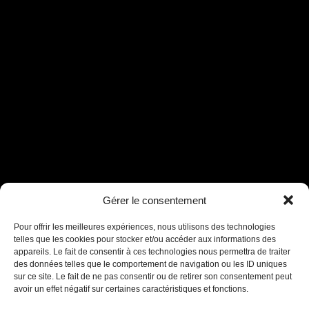
Gérer le consentement
Assistant B.EASE
● En ligne
Pour offrir les meilleures expériences, nous utilisons des technologies
telles que les cookies pour stocker et/ou accéder aux informations des
appareils. Le fait de consentir à ces technologies nous permettra de traiter
des données telles que le comportement de navigation ou les ID uniques
sur ce site. Le fait de ne pas consentir ou de retirer son consentement peut
avoir un effet négatif sur certaines caractéristiques et fonctions.