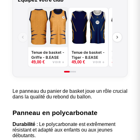
Tenue de basket -
Tenue de basket -
Tenue de baske
Griffe - B.EASE
Tiger - B.EASE
Splash - B.EAS
49,00
€
49,00
€
49,00
€
VOIR →
VOIR →
VOI
Le panneau du panier de basket joue un rôle crucial
dans la qualité du rebond du ballon.
Panneau en polycarbonate
Durabilité
: Le polycarbonate est extrêmement
résistant et adapté aux enfants ou aux jeunes
débutants.