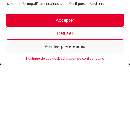
B•EASE
avoir un effet négatif sur certaines caractéristiques et fonctions.
Reçois tous les mois, ta newsletter 100 % clubs de
basketball
►
Conseils d’entrainement, exercices,
Accepter
nouveautés, lancement de produits
!
Inscrits-toi
Messenger
·
Instagram
maintenant !
Refuser
Voir les préférences
1
Politique de cookies
Déclaration de confidentialité
Je m'inscris