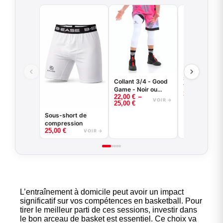
Short de bas
Collant 3/4 - Good
VENICE BEA
Game - Noir ou
35,00
€
–
22,00
€
Blanc -
VOIR →
25,00
€
BASKETBALL
Sous-short de
compression
25,00
€
VOIR →
L’entraînement à domicile peut avoir un impact
significatif sur vos compétences en basketball. Pour
tirer le meilleur parti de ces sessions, investir dans
le bon arceau de basket est essentiel. Ce choix va