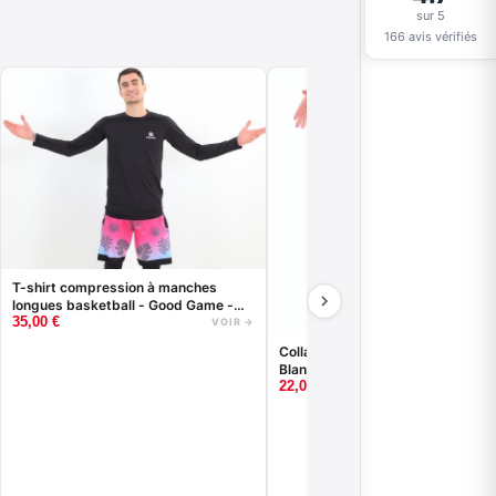
sur 5
166 avis vérifiés
T-shirt compression à manches
longues basketball - Good Game -
35,00
€
Noir ou Blanc
VOIR →
Collant 3/4 - Good Game - Noir o
Blanc - BASKETBALL
–
22,00
€
25,00
€
VO