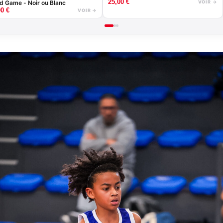
25,00
€
d Game - Noir ou Blanc
VOIR →
00
€
VOIR →