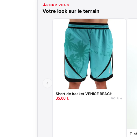
POUR VOUS
Votre look sur le terrain
Short de basket VENICE BEACH
35,00
€
VOIR →
T-sh