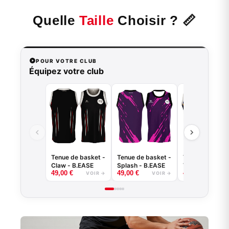
Quelle
Taille
Choisir ? 📏
POUR VOTRE CLUB
Équipez votre club
Tenue de basket -
Tenue de basket -
Tenue de baske
Claw - B.EASE
Splash - B.EASE
Tiger - B.EASE
49,00
€
49,00
€
49,00
€
VOIR →
VOIR →
VOI