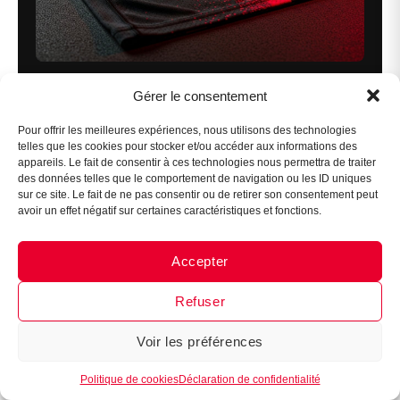
Gérer le consentement
Assistant B.EASE
Quelques gestes simples pour maximiser la
● En ligne
durée de vie de votre équipement.
Pour offrir les meilleures expériences, nous utilisons des technologies
telles que les cookies pour stocker et/ou accéder aux informations des
appareils. Le fait de consentir à ces technologies nous permettra de traiter
des données telles que le comportement de navigation ou les ID uniques
Un short de compression de qualité représente un
sur ce site. Le fait de ne pas consentir ou de retirer son consentement peut
avoir un effet négatif sur certaines caractéristiques et fonctions.
investissement qui mérite d’être protégé par un
entretien approprié. Les tissus techniques qui
Accepter
Messenger
·
Instagram
composent ces vêtements sont certes robustes,
mais ils restent sensibles à certaines agressions :
Refuser
températures élevées, produits chimiques agressifs,
Voir les préférences
frottements excessifs.
1
Politique de cookies
Déclaration de confidentialité
À l’inverse, un short correctement entretenu peut