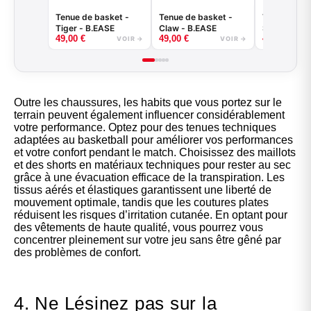
Tenue de basket -
Tenue de basket -
Tenue de ba
Tiger - B.EASE
Claw - B.EASE
Splash - B.
49,00
€
49,00
€
49,00
€
VOIR →
VOIR →
Outre les chaussures, les habits que vous portez sur le
terrain peuvent également influencer considérablement
votre performance. Optez pour des tenues techniques
adaptées au basketball pour améliorer vos performances
et votre confort pendant le match. Choisissez des maillots
et des shorts en matériaux techniques pour rester au sec
grâce à une évacuation efficace de la transpiration. Les
tissus aérés et élastiques garantissent une liberté de
mouvement optimale, tandis que les coutures plates
réduisent les risques d’irritation cutanée. En optant pour
des vêtements de haute qualité, vous pourrez vous
concentrer pleinement sur votre jeu sans être gêné par
des problèmes de confort.
4. Ne Lésinez pas sur la