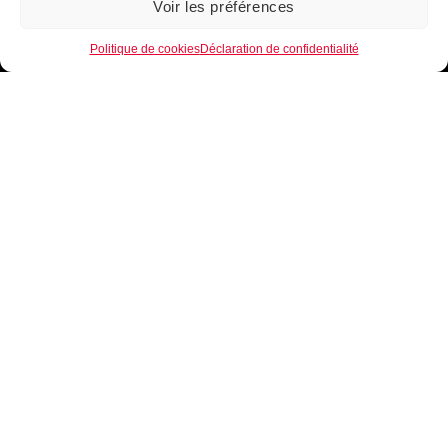
Voir les préférences
1
Politique de cookies
Déclaration de confidentialité
B.EASE, une marque de Basketball Française.
18 rue Principale
68320 Windensolen (France)
+336 37 99 63 13
contact@beasebasket.com
L'ENTREPRISE B.EASE
Qui sommes-nous ?
La personnalisation en ligne
Formulaire de contact
Conseils et actualités