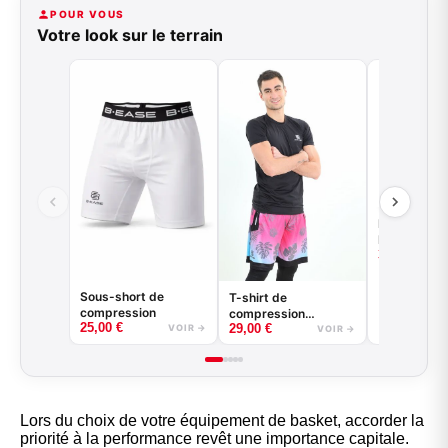
POUR VOUS
Votre look sur le terrain
Kit entraine
Maillot réve
35,00
€
short
Sous-short de
T-shirt de
compression
compression
25,00
€
29,00
€
basketball - Good
VOIR →
VOIR →
Game - Noir ou Blanc
Lors du choix de votre
équipement de basket
, accorder la
priorité à la performance revêt une importance capitale.