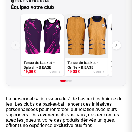
POUR VOTRE CLUB
Équipez votre club
Tenue de basket -
Tenue de basket -
Tenue de ba
Splash - B.EASE
Griffe - B.EASE
Tiger - B.E
49,00
€
49,00
€
49,00
€
VOIR →
VOIR →
La personnalisation va au-delà de l’aspect technique du
jeu. Les clubs de basket-ball lancent des initiatives
personnalisées pour renforcer leur relation avec leurs
supporters. Des événements spéciaux, des rencontres
avec les joueurs, voire des produits dérivés uniques,
offrent une expérience exclusive aux fans.