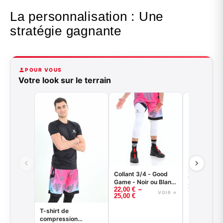
La personnalisation : Une
stratégie gagnante
POUR VOUS
Votre look sur le terrain
Short de ba
Collant 3/4 - Good
VENICE BE
Game - Noir ou Blanc
35,00
€
–
22,00
€
- BASKETBALL
VOIR →
25,00
€
T-shirt de
compression