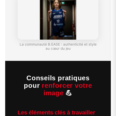
La communauté B.EASE : authenticité et style
au cœur du jeu
Conseils pratiques
pour
renforcer votre
image
💪
Les éléments clés à travailler