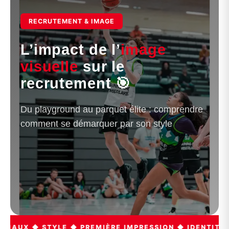
RECRUTEMENT & IMAGE
L’impact de l’
image
visuelle
sur le
recrutement 🎯
Du playground au parquet élite : comprendre
comment se démarquer par son style
◆ STYLE ◆ PREMIÈRE IMPRESSION ◆ IDENTITÉ NUMÉRI