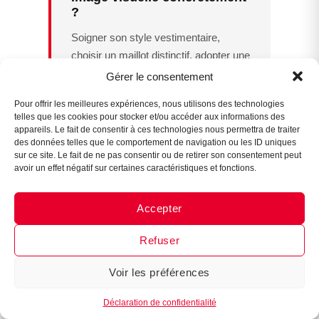
?
Soigner son style vestimentaire,
choisir un maillot distinctif, adopter une
posture confiante, communiquer avec
Gérer le consentement
Assistant B.EASE
● En ligne
sincérité sur les réseaux sociaux et
Pour offrir les meilleures expériences, nous utilisons des technologies
faire vivre son identité de joueur aussi
telles que les cookies pour stocker et/ou accéder aux informations des
bien en ligne que sur le terrain.
appareils. Le fait de consentir à ces technologies nous permettra de traiter
des données telles que le comportement de navigation ou les ID uniques
sur ce site. Le fait de ne pas consentir ou de retirer son consentement peut
avoir un effet négatif sur certaines caractéristiques et fonctions.
Les réseaux sociaux ont-ils
vraiment un impact sur les
Accepter
chances d’être recruté ?
Messenger
·
Instagram
Oui : en 2026, nombre de recruteurs
Refuser
consultent les profils en ligne pour
Voir les préférences
évaluer à la fois la personnalité et la
1
capacité à représenter une marque ou
Déclaration de confidentialité
une communauté sportive.