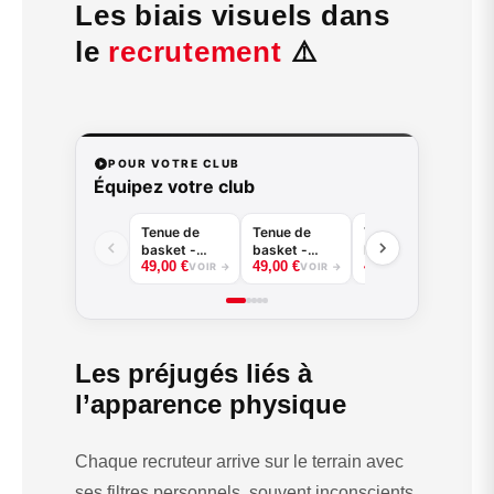
Les biais visuels dans
le
recrutement
⚠️
POUR VOTRE CLUB
Équipez votre club
Tenue de
Tenue de
Tenue de
Te
basket -
basket -
basket -
ba
49,00
€
49,00
€
49,00
€
49
Tiger -
Claw -
Griffe -
Sp
VOIR →
VOIR →
VOIR →
B.EASE
B.EASE
B.EASE
B.
Les préjugés liés à
l’apparence physique
Chaque recruteur arrive sur le terrain avec
ses filtres personnels, souvent inconscients.