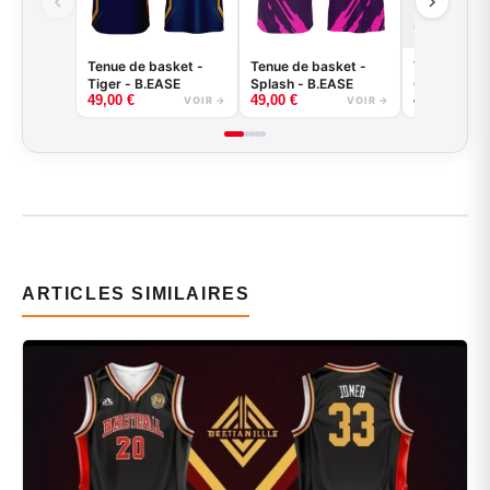
Tenue de basket -
Tenue de basket -
Tenue de ba
Tiger - B.EASE
Splash - B.EASE
Griffe - B.
49,00
€
49,00
€
49,00
€
VOIR →
VOIR →
ARTICLES SIMILAIRES