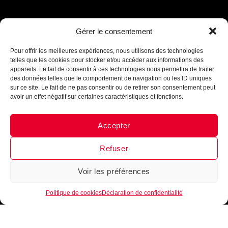
Assistant B.EASE
Gérer le consentement
● En ligne
Pour offrir les meilleures expériences, nous utilisons des technologies
telles que les cookies pour stocker et/ou accéder aux informations des
appareils. Le fait de consentir à ces technologies nous permettra de traiter
des données telles que le comportement de navigation ou les ID uniques
sur ce site. Le fait de ne pas consentir ou de retirer son consentement peut
avoir un effet négatif sur certaines caractéristiques et fonctions.
Accepter
INTÈGRE LA FAMILLE
Messenger
·
Instagram
B•EASE
Refuser
Reçois tous les mois, ta newsletter 100 % clubs de
basketball
►
Conseils d’entrainement, exercices,
Voir les préférences
1
nouveautés, lancement de produits
!
Inscrits-toi
maintenant !
Politique de cookies
Déclaration de confidentialité