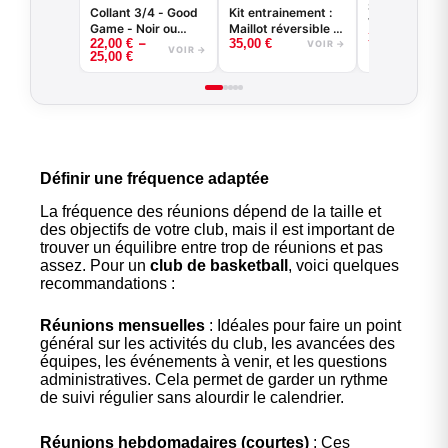
Short de bas
Collant 3/4 - Good
Kit entrainement :
VENICE BEA
Game - Noir ou
Maillot réversible +
35,00
€
–
22,00
€
35,00
€
Blanc -
short
VOIR →
VOIR →
25,00
€
BASKETBALL
Définir une fréquence adaptée
La fréquence des réunions dépend de la taille et
des objectifs de votre club, mais il est important de
trouver un équilibre entre trop de réunions et pas
assez. Pour un
club de basketball
, voici quelques
recommandations :
Réunions mensuelles
: Idéales pour faire un point
général sur les activités du club, les avancées des
équipes, les événements à venir, et les questions
administratives. Cela permet de garder un rythme
de suivi régulier sans alourdir le calendrier.
Réunions hebdomadaires (courtes)
: Ces