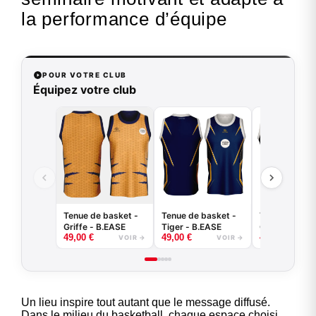
la performance d’équipe
POUR VOTRE CLUB
Équipez votre club
Tenue de basket -
Tenue de basket -
Tenue de bas
Griffe - B.EASE
Tiger - B.EASE
Claw - B.EAS
49,00
€
49,00
€
49,00
€
VOIR →
VOIR →
Un lieu inspire tout autant que le message diffusé.
Dans le milieu du basketball, chaque espace choisi