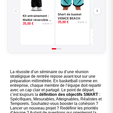
Short de basket
Kit entrainement :
VENICE BEACH
Maillot réversible +
35,00
€
VOIR →
35,00
€
short
VOIR →
T-shirt de
compression
29,00
€
basketball -
Game - Noir 
Blanc
La réussite d’un séminaire ou d’une réunion
stratégique de rentrée repose avant tout sur une
préparation millimétrée. En basketball comme en
entreprise, chaque membre de l’équipe doit repartir
avec un cap clair et partagé. Le point de départ,
c’est toujours la
définition des objectifs SMART
:
Spécifiques, Mesurables, Atteignables, Réalistes et
Temporels. Souhaitez-vous booster la cohésion ?
Lancer un nouveau projet ? Redéfinir les priorités
d’équipe ? Autant de questions qui orienteront la