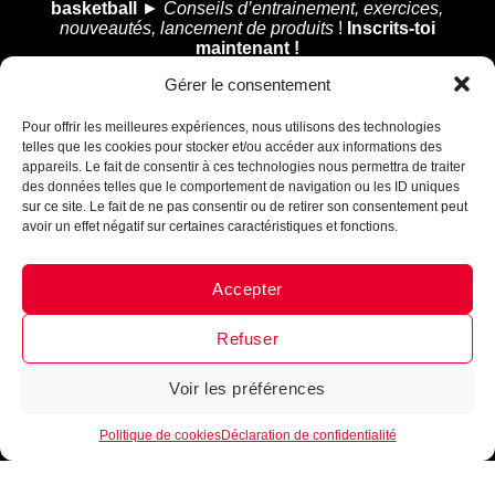
basketball
►
Conseils d’entrainement, exercices,
nouveautés, lancement de produits
!
Inscrits-toi
maintenant !
Gérer le consentement
Assistant B.EASE
● En ligne
Pour offrir les meilleures expériences, nous utilisons des technologies
telles que les cookies pour stocker et/ou accéder aux informations des
appareils. Le fait de consentir à ces technologies nous permettra de traiter
des données telles que le comportement de navigation ou les ID uniques
Je m'inscris
sur ce site. Le fait de ne pas consentir ou de retirer son consentement peut
avoir un effet négatif sur certaines caractéristiques et fonctions.
Accepter
Messenger
·
Instagram
Refuser
Voir les préférences
1
Politique de cookies
Déclaration de confidentialité