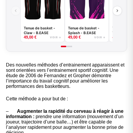
Tenue de basket -
Tenue de basket -
Tenue de ba
Claw - B.EASE
Splash - B.EASE
Tiger - B.E
49,00
€
49,00
€
49,00
€
VOIR →
VOIR →
Des nouvelles méthodes d’entrainement apparaissent et
sont orientées vers l’entrainement sportif cognitif. Une
étude de 2006 de Fernandez et Gropher démontre
l’importance du travail cognitif pour améliorer les
performances des basketteurs.
Cette méthode a pour but de :
–
Augmenter la rapidité du cerveau à réagir à une
information :
prendre une information (mouvement d’un
joueur, trajectoire d’une balle…) et être capable de
l’analyser rapidement pour augmenter la bonne prise de
décision.