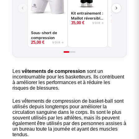
Short de baske
Kit entrainement :
VENICE BEACH
Maillot réversible
35,00
€
VOI
35,00
€
+ short
VOIR →
Sous-short de
compression
25,00
€
VOIR →
Les
vêtements de compression
sont un
incontournable pour les basketteurs. Ils contribuent
à améliorer les performances et à réduire les
risques de blessures.
Les vêtements de compression de basket-ball sont
utilisés depuis longtemps pour améliorer la
circulation sanguine dans le corps. Ils sont le plus
souvent utilisés par les athlètes, mais ils peuvent
également être utilisés par des personnes assises à
un bureau toute la journée et ayant des muscles
tendus.