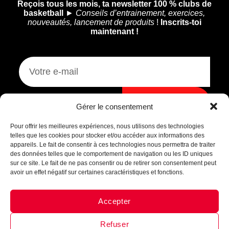
Reçois tous les mois, ta newsletter 100 % clubs de
basketball
►
Conseils d’entrainement, exercices,
nouveautés, lancement de produits
!
Inscrits-toi
maintenant !
Je m'inscris
Gérer le consentement
Assistant B.EASE
● En ligne
Pour offrir les meilleures expériences, nous utilisons des technologies
telles que les cookies pour stocker et/ou accéder aux informations des
appareils. Le fait de consentir à ces technologies nous permettra de traiter
des données telles que le comportement de navigation ou les ID uniques
sur ce site. Le fait de ne pas consentir ou de retirer son consentement peut
avoir un effet négatif sur certaines caractéristiques et fonctions.
Accepter
Messenger
·
Instagram
Refuser