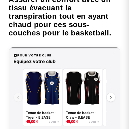
tissu évacuant la
transpiration tout en ayant
chaud pour ces sous-
couches pour le basketball.
POUR VOTRE CLUB
Équipez votre club
Tenue de basket -
Tenue de basket -
Tenue de bas
Tiger - B.EASE
Claw - B.EASE
Splash - B.E
49,00
€
49,00
€
49,00
€
VOIR →
VOIR →