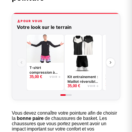
POUR VOUS
Votre look sur le terrain
T-shirt
compression à
Short de baske
Kit entrainement :
35,00
€
manches longues
VOIR →
VENICE BEACH
Maillot réversible
basketball - Good
35,00
€
VOI
35,00
€
+ short
VOIR →
Game - Noir ou
Blanc
Vous devez connaître votre pointure afin de choisir
la
bonne paire
de chaussures de basket. Les
chaussures que vous portez peuvent avoir un
impact important sur votre confort et vos