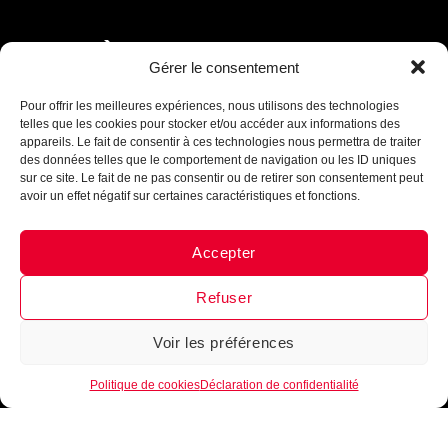
INTÈGRE LA FAMILLE
Gérer le consentement
Assistant B.EASE
B•EASE
● En ligne
Reçois tous les mois, ta newsletter 100 % clubs de
Pour offrir les meilleures expériences, nous utilisons des technologies
basketball
►
Conseils d’entrainement, exercices,
telles que les cookies pour stocker et/ou accéder aux informations des
nouveautés, lancement de produits
!
Inscrits-toi
appareils. Le fait de consentir à ces technologies nous permettra de traiter
maintenant !
des données telles que le comportement de navigation ou les ID uniques
sur ce site. Le fait de ne pas consentir ou de retirer son consentement peut
avoir un effet négatif sur certaines caractéristiques et fonctions.
Accepter
Messenger
·
Instagram
Je m'inscris
Refuser
Voir les préférences
1
Politique de cookies
Déclaration de confidentialité