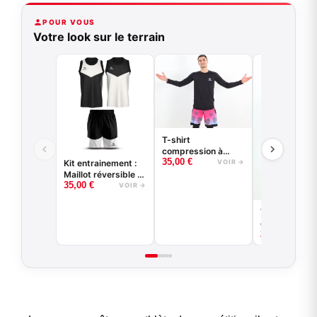
POUR VOUS
Votre look sur le terrain
T-shirt
compression à
35,00
€
manches longues
VOIR →
Kit entrainement :
basketball - Good
Maillot réversible +
Game - Noir ou
35,00
€
short
VOIR →
Blanc
T-shirt de
compression
29,00
€
basketball -
Game - Noir 
Blanc