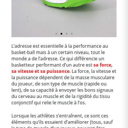
L’adresse est essentielle à la performance au
basket-ball mais à un certain niveau, tout le
monde a de l’adresse. Ce qui différencie un
basketteur performant d’un autre est
sa force,
sa vitesse et sa puissance
. La force, la vitesse et
la puissance dépendent de la masse musculaire
du joueur, de son type de muscle (rapide ou
lent), de sa capacité à envoyer les bons signaux
du cerveau au muscle et de la rigidité du tissu
Textile pour les
conjonctif qui relie le muscle à l’os.
basketteurs
Lorsque les athlètes s’entraînent, ce sont ces
éléments qu’ils essaient d’améliorer (tous, sauf
Soigne ton style sur et en dehors
des terrains