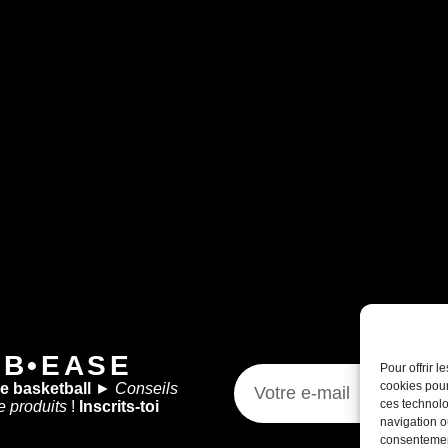
 B•EASE
Pour offrir 
cookies pour
de basketball
►
Conseils
ces technolo
e produits
!
Inscrits-toi
navigation ou
consentement