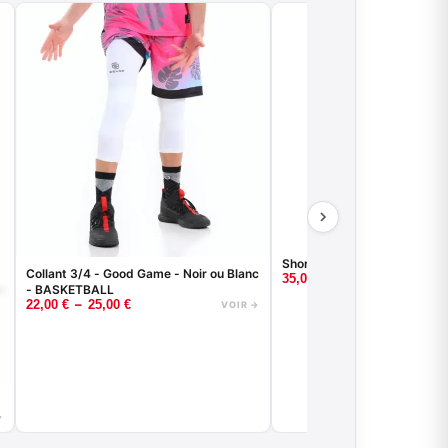
Short de basket VENICE B
Collant 3/4 - Good Game - Noir ou Blanc
35,00
€
- BASKETBALL
–
22,00
€
25,00
€
VOIR →
→