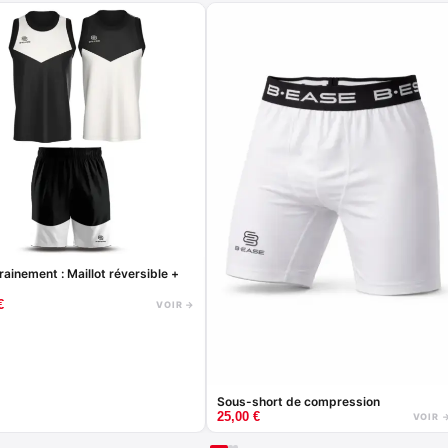
t : Maillot réversible +
€
VOIR →
Sous-short de compression
25,00
€
VOIR 