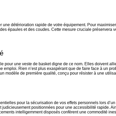
er une détérioration rapide de votre équipement. Pour maximiser 
 des épaules et des coudes. Cette mesure cruciale préservera v
té
le pour une veste de basket digne de ce nom. Elles doivent allier
 emploi. Rien n’est plus exaspérant que de faire face à un prob
un modèle de première qualité, conçu pour résister à une utilisa
entielles pour la sécurisation de vos effets personnels lors d’
t judicieusement positionnées pour une accessibilité rapide. Ain
cements intelligemment disposés confèrent une commodité inesti