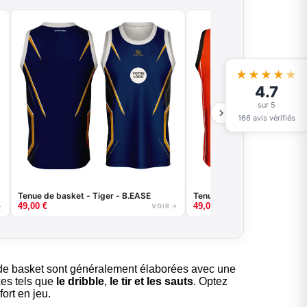
★★★★
★
4.7
sur 5
166 avis vérifiés
Tenue de basket - Tiger - B.EASE
Tenue de basket - Rounded 
49,00
€
49,00
€
→
VOIR →
tes de basket sont généralement élaborées avec une
xes tels que
le dribble
,
le tir et les sauts
. Optez
ort en jeu.